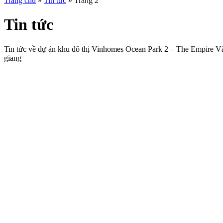
Trang chủ
»
Tin tức
»
Trang 2
Tin tức
Tin tức về dự án khu đô thị Vinhomes Ocean Park 2 – The Empire V
giang