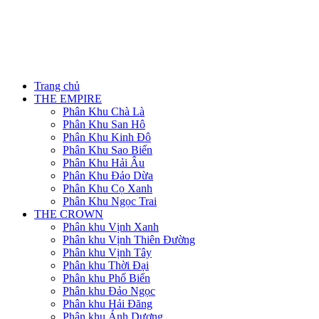
Trang chủ
THE EMPIRE
Phân Khu Chà Là
Phân Khu San Hô
Phân Khu Kinh Đô
Phân Khu Sao Biển
Phân Khu Hải Âu
Phân Khu Đảo Dừa
Phân Khu Cọ Xanh
Phân Khu Ngọc Trai
THE CROWN
Phân khu Vịnh Xanh
Phân khu Vịnh Thiên Đường
Phân khu Vịnh Tây
Phân khu Thời Đại
Phân khu Phố Biển
Phân khu Đảo Ngọc
Phân khu Hải Đăng
Phân khu Ánh Dương