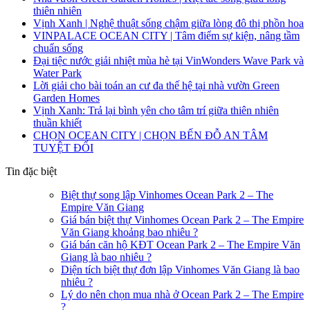
thiên nhiên
Vịnh Xanh | Nghệ thuật sống chậm giữa lòng đô thị phồn hoa
VINPALACE OCEAN CITY | Tâm điểm sự kiện, nâng tầm
chuẩn sống
Đại tiệc nước giải nhiệt mùa hè tại VinWonders Wave Park và
Water Park
Lời giải cho bài toán an cư đa thế hệ tại nhà vườn Green
Garden Homes
Vịnh Xanh: Trả lại bình yên cho tâm trí giữa thiên nhiên
thuần khiết
CHỌN OCEAN CITY | CHỌN BẾN ĐỖ AN TÂM
TUYỆT ĐỐI
Tin đặc biệt
Biệt thự song lập Vinhomes Ocean Park 2 – The
Empire Văn Giang
Giá bán biệt thự Vinhomes Ocean Park 2 – The Empire
Văn Giang khoảng bao nhiêu ?
Giá bán căn hộ KĐT Ocean Park 2 – The Empire Văn
Giang là bao nhiêu ?
Diện tích biệt thự đơn lập Vinhomes Văn Giang là bao
nhiêu ?
Lý do nên chọn mua nhà ở Ocean Park 2 – The Empire
?