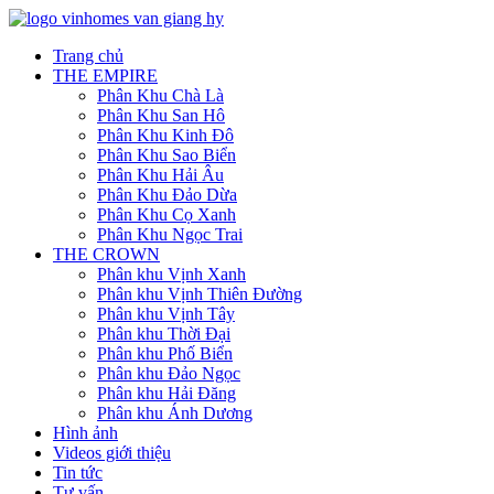
Trang chủ
THE EMPIRE
Phân Khu Chà Là
Phân Khu San Hô
Phân Khu Kinh Đô
Phân Khu Sao Biển
Phân Khu Hải Âu
Phân Khu Đảo Dừa
Phân Khu Cọ Xanh
Phân Khu Ngọc Trai
THE CROWN
Phân khu Vịnh Xanh
Phân khu Vịnh Thiên Đường
Phân khu Vịnh Tây
Phân khu Thời Đại
Phân khu Phố Biển
Phân khu Đảo Ngọc
Phân khu Hải Đăng
Phân khu Ánh Dương
Hình ảnh
Videos giới thiệu
Tin tức
Tư vấn