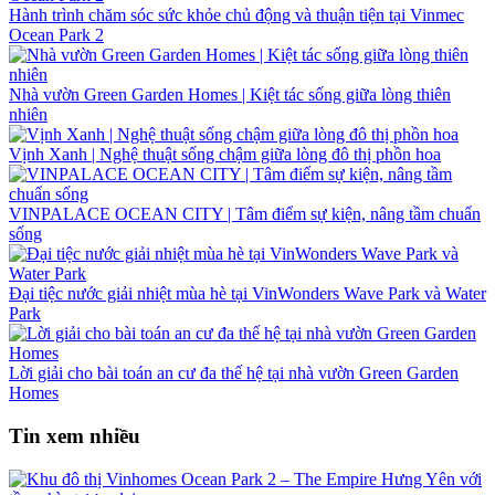
Hành trình chăm sóc sức khỏe chủ động và thuận tiện tại Vinmec
Ocean Park 2
Nhà vườn Green Garden Homes | Kiệt tác sống giữa lòng thiên
nhiên
Vịnh Xanh | Nghệ thuật sống chậm giữa lòng đô thị phồn hoa
VINPALACE OCEAN CITY | Tâm điểm sự kiện, nâng tầm chuẩn
sống
Đại tiệc nước giải nhiệt mùa hè tại VinWonders Wave Park và Water
Park
Lời giải cho bài toán an cư đa thế hệ tại nhà vườn Green Garden
Homes
Tin xem nhiều