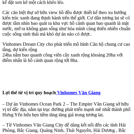
kế đặt xen kẽ một cách khéo léo.
Các căn biệt thự sở hữu view hồ đều được thiết kế theo xu hướng
kiến trúc xanh đang thịnh hành trên thế giới. Cư dân tương lai sẽ có
được tầm nhìn bao quát ra khu vực hồ cảnh quan bao quanh là mặt
nước, mở ra không gian sống như hòa mình cùng thiên nhiên chuẩn
cuộc sống sinh thái mà khó dự án nào có được.
Vinhomes Dream City cho phát triển mô hình Căn hộ chung cư cao
tầng, dự kiến rộng
24ha nằm bao quanh công viên cây xanh rộng khoảng 20ha với
điểm nhấn là hồ cảnh quan rộng tới 8ha.
Lợi thế từ vị trí quy hoạch
Vinhomes Văn Giang
– Dự án Vinhomes Ocean Park 2 – The Empire Văn Giang sở hữu
vị trí đắc địa, nằm tại trục đường phát triển mạnh mẽ nhất thành phố
Hưng Yên hứa hẹn tiềm tăng tăng giá trong tương lai.
– Từ Vinhomes Văn Giang City dễ dàng kết nối đến các tỉnh Hải
Phòng, Bắc Giang, Quảng Ninh, Thái Nguyên, Hải Dương , Bắc