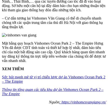
Ninh, , Thái Bình,… qua các tuyến đường cao tốc đã đi vào hoạt
động. Sở hữu một căn hộ tại đây đảm bảo cho bạn những thuận tiện
khi tham gia giao thông hay đón đầu những tiện ích.
– Cư dân tương lai Vinhomes Văn Giang có thể di chuyển nhanh
chóng tới các quận trung tâm của thủ đô Hà Nội với giao thông hạ
tầng thuận lợi.
Mặt bằng quy hoạch Vinhomes Ocean Park 2 – The Empire Hưng
Yên đã được CĐT tính toán và thiết kế hợp lý nhất, đảm bảo tiêu
chí của một bất động sản cao cấp. Quý khách hàng quan tâm nhanh
tay đăng ký thông tin trực tiếp trên website của chúng tôi để được tư
vấn nhanh nhất.
XEM THÊM
Sức hút mạnh mẽ từ vị trí chiến lược dự án Vinhomes Ocean Park 2
– The Empire
Thông tin tổng quan các tiểu khu dự án Vinhomes Ocean Park 2 –
The Empire
Nguồn
: https://vinhomesvangiang.vn/