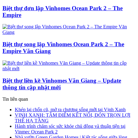
Biệt thự đơn lập Vinhomes Ocean Park 2 – The
Empire
Biệt thự song lập Vinhomes Ocean Park 2 – The
Empire Văn Giang
Biệt thự liền kề Vinhomes Văn Giang – Update
thông tin cập nhật mới
Tin liên quan
Khép lại chốn cũ, mở ra chương sống mới tại Vịnh Xanh
VỊNH XANH: TÂM ĐIỂM KẾT NỐI, ĐÓN TRỌN LỢI
THẾ HẠ TẦNG
Hành trình chăm sóc sức khỏe chủ động và thuận tiện tại
Vinmec Ocean Park 2
Nhà vườn Green Garden Homes | Kiệt tác sống giữa lòng