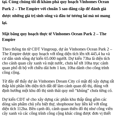
tại. Cùng chúng tôi đi khám phá quy hoạch Vinhomes Ocean
Park 2 – The Empire với chuẩn 5 sao đẳng cấp để đánh giá
được những giá trị sinh sống và đầu tư tương lai mà nó mang
lại.
Mặt bằng quy hoạch thực tế Vinhomes Ocean Park 2 – The
Empire
Theo thông tin từ CĐT Vingroup, dự án Vinhomes Ocean Park 2 –
The Empire được quy hoạch với tổng diện tích lên tới 445,4 ha và
cư dân sinh sống dự kiến 65.000 người. Dự kiến 73ha là diện tích
cho cảnh quan cây xanh và mặt nước, chưa kể tới 10ha trục cảnh
quan phố đi bộ với chiều dài hơn 1 km, 10ha dành cho công trình
công cộng.
Từ đây dễ thấy dự án Vinhomes Dream City có mật độ xây dựng rất
thấp khi phần lớn diện tích đất để làm cảnh quan đô thị, đúng với
định hướng một khu đô thị sinh thái quy mô “khủng” chưa từng có.
Dự kiến CĐT sẽ cho xây dựng các phân khu thấp tầng gồm các
dòng sản phẩm chủ yếu biệt thự, shophouse hay liền kề với tổng
diện tích 112ha. Bên cạnh đó, cảnh quan thiên đô thị như công viên
cây xanh và các công trình công cộng khác cũng được đơn vị thiết