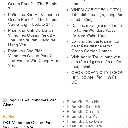
Ocean Park 2 – The Empire
hoa
?
VINPALACE OCEAN CITY |
Phân khu San Hô Vinhomes
Tâm điểm sự kiện, nâng tầm
Ocean Park 2 – The Empire
chuẩn sống
Văn Giang – Update 24/7
Đại tiệc nước giải nhiệt mùa
Phân khu Kinh Đô Dự án
hè tại VinWonders Wave
Vinhomes Ocean Park 2 –
Park và Water Park
The Empire Văn Giang tại
Lời giải cho bài toán an cư
Hưng Yên
đa thế hệ tại nhà vườn
Phân khu Sao Biển
Green Garden Homes
Vinhomes Ocean Park 2 –
Vịnh Xanh: Trả lại bình yên
The Empire Văn Giang Hưng
cho tâm trí giữa thiên nhiên
Yên
thuần khiết
CHỌN OCEAN CITY | CHỌN
BẾN ĐỖ AN TÂM TUYỆT
ĐỐI
Phân Khu San Hô
Phân Khu Kinh Đô
Phân Khu Chà Là
Phân Khu Hải Âu
Hà Nội
Phân Khu Sao Biển
KĐT Vinhomes Ocean Park,
Phân Khu Đảo Dừa
Gia Lâm, Hà Nội