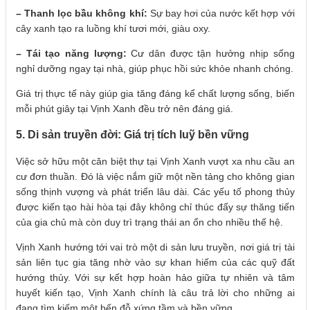
– Thanh lọc bầu không khí:
Sự bay hơi của nước kết hợp với
cây xanh tạo ra luồng khí tươi mới, giàu oxy.
– Tái tạo năng lượng:
Cư dân được tận hưởng nhịp sống
nghỉ dưỡng ngay tại nhà, giúp phục hồi sức khỏe nhanh chóng.
Giá trị thực tế này giúp gia tăng đáng kể chất lượng sống, biến
mỗi phút giây tại Vịnh Xanh đều trở nên đáng giá.
5. Di sản truyền đời: Giá trị tích luỹ bền vững
Việc sở hữu một căn biệt thự tại Vịnh Xanh vượt xa nhu cầu an
cư đơn thuần. Đó là việc nắm giữ một nền tảng cho không gian
sống thịnh vượng và phát triển lâu dài. Các yếu tố phong thủy
được kiến tạo hài hòa tại đây không chỉ thúc đẩy sự thăng tiến
của gia chủ mà còn duy trì trạng thái an ổn cho nhiều thế hệ.
Vịnh Xanh hướng tới vai trò một di sản lưu truyền, nơi giá trị tài
sản liên tục gia tăng nhờ vào sự khan hiếm của các quỹ đất
hướng thủy. Với sự kết hợp hoàn hảo giữa tự nhiên và tâm
huyết kiến tạo, Vịnh Xanh chính là câu trả lời cho những ai
đang tìm kiếm một bến đỗ xứng tầm và bền vững.