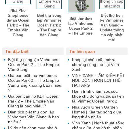
Nhà Phố
Shophouse
Biệt thự song
Biệt thự liền
Biệt thự đơn
dự án Ocean
lập Vinhomes
kề Vinhomes
lập Vinhomes
Park 2 – The
Ocean Park 2
Văn Giang –
Ocean Park 2
Empire Văn
– The Empire
Update thông
– The Empire
Giang
Văn Giang
tin cập nhật
mới
Tin đặc biệt
Tin liên quan
Biệt thự song lập Vinhomes
Khép lại chốn cũ, mở ra
Ocean Park 2 – The Empire
chương sống mới tại Vịnh
Văn Giang
Xanh
Giá bán biệt thự Vinhomes
VỊNH XANH: TÂM ĐIỂM KẾT
Ocean Park 2 – The Empire
NỐI, ĐÓN TRỌN LỢI THẾ
Văn Giang khoảng bao nhiêu
HẠ TẦNG
?
Hành trình chăm sóc sức
Giá bán căn hộ KĐT Ocean
khỏe chủ động và thuận tiện
Park 2 – The Empire Văn
tại Vinmec Ocean Park 2
Giang là bao nhiêu ?
Nhà vườn Green Garden
Diện tích biệt thự đơn lập
Homes | Kiệt tác sống giữa
Vinhomes Văn Giang là bao
lòng thiên nhiên
nhiêu ?
Vịnh Xanh | Nghệ thuật sống
Lý do nên chọn mua nhà ở
chậm giữa lòng đô thị phồn