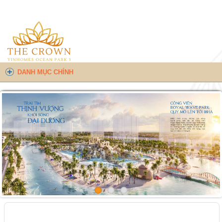
DANH MỤC CHÍNH
Trang chủ
»
VỊ THẾ “VÀNG” HƯỚNG THỦY – MỞ MẠCH
SỐNG PHỒN HOA