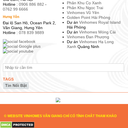
Phân Khu Cọ Xanh
Hotline :
0906 886 882
-
Phân Khu Ngọc Trai
0762 99 6666
Vinhomes Vũ Yên
Hưng Yên
Golden Point Hải Phòng
Dự án
Vinhomes Royal Island
Đại lộ San Hô, Ocean Park 2,
Hải Phòng
Văn Giang, Hưng Yên
Dự án
Vinhomes Móng Cái
Hotline :
078 839 9889
Vinhomes Đan Phượng
Dự án
Vinhomes Hạ Long
Xanh
Quảng Ninh
TAGS
Tin Nổi Bật
© WEBSITE VINHOMES VĂN GIANG CHỈ CÓ TÍNH CHẤT THAM KHẢO