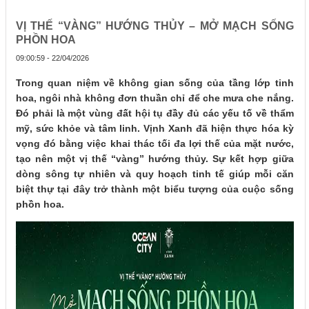
VỊ THẾ “VÀNG” HƯỚNG THỦY – MỞ MẠCH SỐNG
PHỒN HOA
09:00:59 - 22/04/2026
Trong quan niệm về không gian sống của tầng lớp tinh
hoa, ngôi nhà không đơn thuần chỉ để che mưa che nắng.
Đó phải là một vùng đất hội tụ đầy đủ các yếu tố về thẩm
mỹ, sức khỏe và tâm linh. Vịnh Xanh đã hiện thực hóa kỳ
vọng đó bằng việc khai thác tối đa lợi thế của mặt nước,
tạo nên một vị thế “vàng” hướng thủy. Sự kết hợp giữa
dòng sông tự nhiên và quy hoạch tinh tế giúp mỗi căn
biệt thự tại đây trở thành một biểu tượng của cuộc sống
phồn hoa.