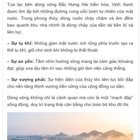
Tọa lạc bên dòng sông Bắc Hưng Hải hiền hòa, Vịnh Xanh
được ôm ấp bởi những đường cong uốn lượn tự nhiên của mặt
nước. Trong phong thủy, dòng nước chảy chậm và êm đềm
bao quanh khu nhà chính là dòng chảy của tiền tài bền bỉ và
liên tục.
– Sự tụ khí:
Không gian mặt nước mở rộng phía trước tạo ra
thế tụ khí, giữ cho sinh khí không bị thất thoát.
– Sự an yên:
Tầm nhìn hướng sông mang lại cảm giác khoáng
đạt, giúp xoa dịu tâm trí sau những giờ làm việc căng thẳng.
– Sự vượng phát:
Sự hiện diện của thủy khí liên tục bồi đắp
cho nền tảng thịnh vượng bền vững của cộng đồng cư dân.
Dòng sông không chỉ là cảnh quan mà còn là một “mạch đập”
sống động, duy trì trạng thái cân bằng cho toàn bộ khu đô thị.