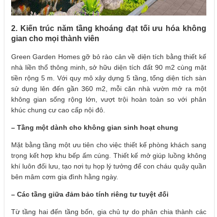
2. Kiến trúc năm tầng khoáng đạt tối ưu hóa không
gian cho mọi thành viên
Green Garden Homes gỡ bỏ rào cản về diện tích bằng thiết kế
nhà liền thổ thông minh, sở hữu diện tích đất 90 m2 cùng mặt
tiền rộng 5 m. Với quy mô xây dựng 5 tầng, tổng diện tích sàn
sử dụng lên đến gần 360 m2, mỗi căn nhà vườn mở ra một
không gian sống rộng lớn, vượt trội hoàn toàn so với phân
khúc chung cư cao cấp nội đô.
– Tầng một dành cho không gian sinh hoạt chung
Mặt bằng tầng một ưu tiên cho việc thiết kế phòng khách sang
trọng kết hợp khu bếp ấm cúng. Thiết kế mở giúp luồng không
khí luôn đối lưu, tạo nơi tụ họp lý tưởng để con cháu quây quần
bên mâm cơm gia đình hằng ngày.
– Các tầng giữa đảm bảo tính riêng tư tuyệt đối
Từ tầng hai đến tầng bốn, gia chủ tự do phân chia thành các