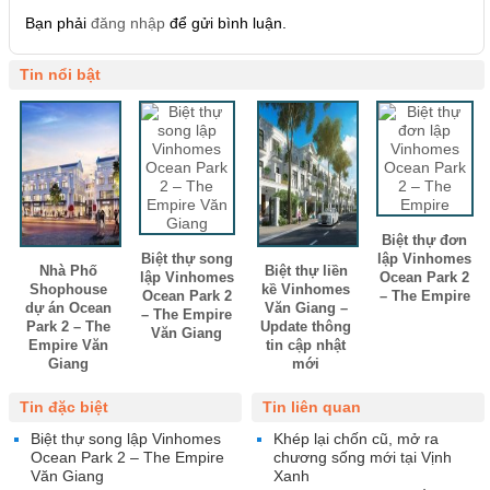
Bạn phải
đăng nhập
để gửi bình luận.
Tin nổi bật
Biệt thự đơn
Biệt thự song
lập Vinhomes
Nhà Phố
Biệt thự liền
lập Vinhomes
Ocean Park 2
Shophouse
kề Vinhomes
Ocean Park 2
– The Empire
dự án Ocean
Văn Giang –
– The Empire
Park 2 – The
Update thông
Văn Giang
Empire Văn
tin cập nhật
Giang
mới
Tin đặc biệt
Tin liên quan
Biệt thự song lập Vinhomes
Khép lại chốn cũ, mở ra
Ocean Park 2 – The Empire
chương sống mới tại Vịnh
Văn Giang
Xanh