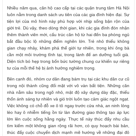
Nhiều năm qua, căn hộ cao cấp tại các quận trung tâm Hà Nội
luôn nằm trong danh sách ưu tiên của các gia đình hiện đại. Sự
tiện lợi của mô hình này phù hợp với nhịp sống bận rộn của
giới trẻ. Dù vậy, theo dòng thời gian, khi các gia đình đón nhận
thêm thành viên mới, cấu trúc căn hộ từ hai đến ba phòng ngủ
bắt đầu bộc lộ những điểm nghẽn lớn. Trẻ nhỏ thiếu không
gian chạy nhảy, khám phá thế giới tự nhiên, trong khi ông bà
cần một môi trường tĩnh tại, trong lành để an dưỡng tuổi già.
Diện tích bó hẹp trong bốn bức tường chung cư khiến sự riêng
tư của mỗi thế hệ bị ảnh hưởng nghiêm trọng.
Bên cạnh đó, nhóm cư dân đang bám trụ tại các khu dân cư cũ
trong nội thành cũng đối mặt với vô vàn bất tiện. Những căn
nhà nằm sâu trong ngõ nhỏ, mật độ xây dựng dày đặc, thiếu
thốn ánh sáng tự nhiên và gió trời luôn tạo cảm giác ngột ngạt.
Việc không có chỗ đỗ xe ô tô ngay trước cửa nhà, an ninh lỏng
lẻo hay ô nhiễm tiếng ồn từ làn đường giao thông tạo áp lực
lớn lên cuộc sống hằng ngày. Thực tế này thúc đẩy nhu cầu
tìm kiếm một không gian rộng rãi hơn, có quy hoạch bài bản,
thúc đẩy cuộc chuyển dịch mạnh mẽ hướng về những đại đô