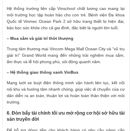
Hệ thống trường liên cấp Vinschool chất lượng cao mang lại
môi trường học tập hoàn hảo cho con trẻ. Bệnh viện Đa khoa
Quốc tế Vinmec Ocean Park 2 sở hữu trang thiết bị hiện đại,
bảo bọc sức khỏe cho cả gia đình, đặc biệt là người lớn tuổi.
– Mua sắm và giải trí thời thượng
Trung tâm thương mại Vincom Mega Mall Ocean City và “vũ trụ
giải trí” Grand World mang đến những trải nghiệm mua sắm,
ẩm thực và lễ hội phong phú, sôi động quanh năm.
– Hệ thống giao thông xanh VinBus
Mạng lưới xe buýt điện thông minh vận hành liên tục, kết nối
nội khu và hướng tâm nhanh chóng, giúp việc di chuyển của cư
dân diễn ra an toàn, thuận lợi và hoàn toàn thân thiện với môi
trường.
6. Đòn bẩy tài chính tối ưu mở rộng cơ hội sở hữu tài
sản truyền đời
Để hỗ trợ dòng tiền cho khách hàng có nhu cầu nâng cấp