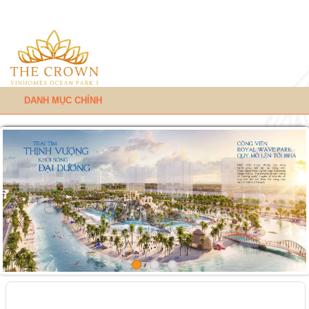
DANH MỤC CHÍNH
Trang chủ
»
Lời giải cho bài toán an cư đa thế hệ tại nhà vườn
Green Garden Homes