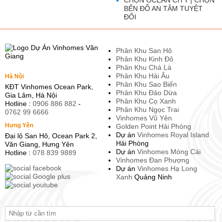
CHỌN OCEAN CITY | CHỌN
BẾN ĐỖ AN TÂM TUYỆT
ĐỐI
Phân Khu San Hô
Phân Khu Kinh Đô
Phân Khu Chà Là
Phân Khu Hải Âu
Hà Nội
Phân Khu Sao Biển
KĐT Vinhomes Ocean Park,
Phân Khu Đảo Dừa
Gia Lâm, Hà Nội
Phân Khu Cọ Xanh
Hotline :
0906 886 882
-
Phân Khu Ngọc Trai
0762 99 6666
Vinhomes Vũ Yên
Hưng Yên
Golden Point Hải Phòng
Dự án
Vinhomes Royal Island
Đại lộ San Hô, Ocean Park 2,
Hải Phòng
Văn Giang, Hưng Yên
Dự án
Vinhomes Móng Cái
Hotline :
078 839 9889
Vinhomes Đan Phượng
Dự án
Vinhomes Hạ Long
Xanh
Quảng Ninh