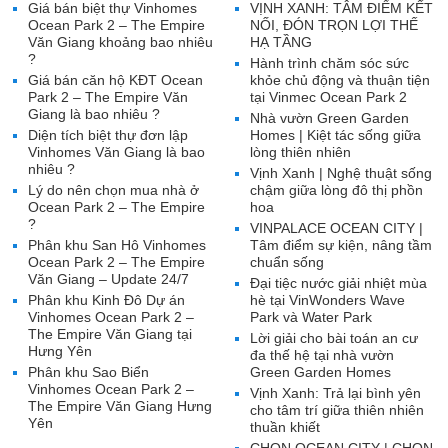
Giá bán biệt thự Vinhomes
VỊNH XANH: TÂM ĐIỂM KẾT
Ocean Park 2 – The Empire
NỐI, ĐÓN TRỌN LỢI THẾ
Văn Giang khoảng bao nhiêu
HẠ TẦNG
?
Hành trình chăm sóc sức
Giá bán căn hộ KĐT Ocean
khỏe chủ động và thuận tiện
Park 2 – The Empire Văn
tại Vinmec Ocean Park 2
Giang là bao nhiêu ?
Nhà vườn Green Garden
Diện tích biệt thự đơn lập
Homes | Kiệt tác sống giữa
Vinhomes Văn Giang là bao
lòng thiên nhiên
nhiêu ?
Vịnh Xanh | Nghệ thuật sống
Lý do nên chọn mua nhà ở
chậm giữa lòng đô thị phồn
Ocean Park 2 – The Empire
hoa
?
VINPALACE OCEAN CITY |
Phân khu San Hô Vinhomes
Tâm điểm sự kiện, nâng tầm
Ocean Park 2 – The Empire
chuẩn sống
Văn Giang – Update 24/7
Đại tiệc nước giải nhiệt mùa
Phân khu Kinh Đô Dự án
hè tại VinWonders Wave
Vinhomes Ocean Park 2 –
Park và Water Park
The Empire Văn Giang tại
Lời giải cho bài toán an cư
Hưng Yên
đa thế hệ tại nhà vườn
Phân khu Sao Biển
Green Garden Homes
Vinhomes Ocean Park 2 –
Vịnh Xanh: Trả lại bình yên
The Empire Văn Giang Hưng
cho tâm trí giữa thiên nhiên
Yên
thuần khiết