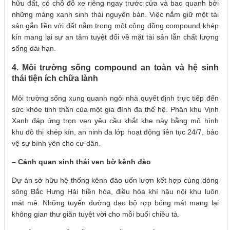
hữu đất, có chỗ đỗ xe riêng ngay trước cửa và bao quanh bởi
những mảng xanh sinh thái nguyên bản. Việc nắm giữ một tài
sản gắn liền với đất nằm trong một cộng đồng compound khép
kín mang lại sự an tâm tuyệt đối về mặt tài sản lẫn chất lượng
sống dài hạn.
4. Môi trường sống compound an toàn và hệ sinh
thái tiện ích chữa lành
Môi trường sống xung quanh ngôi nhà quyết định trực tiếp đến
sức khỏe tinh thần của một gia đình đa thế hệ. Phân khu Vịnh
Xanh đáp ứng trọn vẹn yêu cầu khắt khe này bằng mô hình
khu đô thị khép kín, an ninh đa lớp hoạt động liên tục 24/7, bảo
vệ sự bình yên cho cư dân.
– Cảnh quan sinh thái ven bờ kênh đào
Dự án sở hữu hệ thống kênh đào uốn lượn kết hợp cùng dòng
sông Bắc Hưng Hải hiền hòa, điều hòa khí hậu nội khu luôn
mát mẻ. Những tuyến đường dạo bộ rợp bóng mát mang lại
không gian thư giãn tuyệt vời cho mỗi buổi chiều tà.