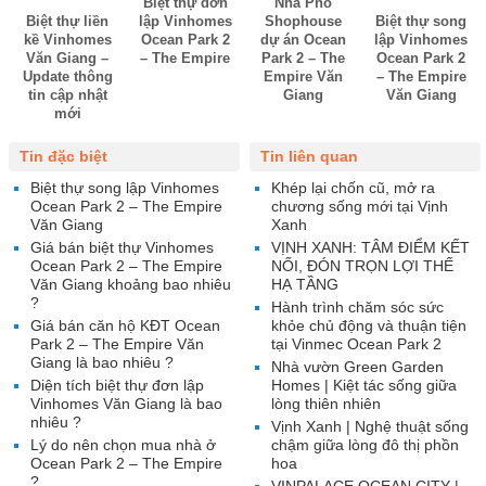
Biệt thự đơn
Nhà Phố
Biệt thự liền
lập Vinhomes
Shophouse
Biệt thự song
kề Vinhomes
Ocean Park 2
dự án Ocean
lập Vinhomes
Văn Giang –
– The Empire
Park 2 – The
Ocean Park 2
Update thông
Empire Văn
– The Empire
tin cập nhật
Giang
Văn Giang
mới
Tin đặc biệt
Tin liên quan
Biệt thự song lập Vinhomes
Khép lại chốn cũ, mở ra
Ocean Park 2 – The Empire
chương sống mới tại Vịnh
Văn Giang
Xanh
Giá bán biệt thự Vinhomes
VỊNH XANH: TÂM ĐIỂM KẾT
Ocean Park 2 – The Empire
NỐI, ĐÓN TRỌN LỢI THẾ
Văn Giang khoảng bao nhiêu
HẠ TẦNG
?
Hành trình chăm sóc sức
Giá bán căn hộ KĐT Ocean
khỏe chủ động và thuận tiện
Park 2 – The Empire Văn
tại Vinmec Ocean Park 2
Giang là bao nhiêu ?
Nhà vườn Green Garden
Diện tích biệt thự đơn lập
Homes | Kiệt tác sống giữa
Vinhomes Văn Giang là bao
lòng thiên nhiên
nhiêu ?
Vịnh Xanh | Nghệ thuật sống
Lý do nên chọn mua nhà ở
chậm giữa lòng đô thị phồn
Ocean Park 2 – The Empire
hoa
?