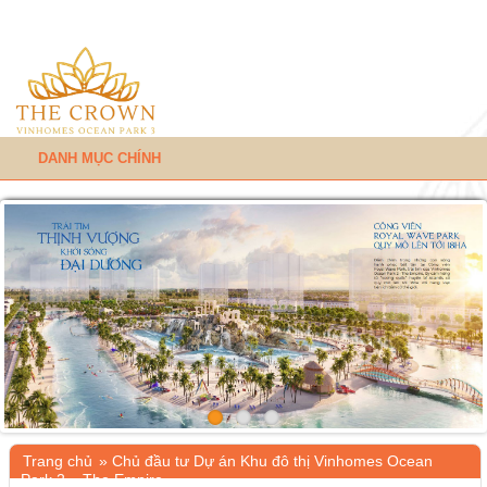
DANH MỤC CHÍNH
Trang chủ
»
Chủ đầu tư Dự án Khu đô thị Vinhomes Ocean
Park 2 – The Empire