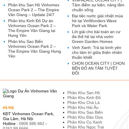
VINPALACE OCEAN CITY |
Phân khu San Hô Vinhomes
Tâm điểm sự kiện, nâng tầm
Ocean Park 2 – The Empire
chuẩn sống
Văn Giang – Update 24/7
Đại tiệc nước giải nhiệt mùa
Phân khu Kinh Đô Dự án
hè tại VinWonders Wave
Vinhomes Ocean Park 2 –
Park và Water Park
The Empire Văn Giang tại
Lời giải cho bài toán an cư
Hưng Yên
đa thế hệ tại nhà vườn
Phân khu Sao Biển
Green Garden Homes
Vinhomes Ocean Park 2 –
Vịnh Xanh: Trả lại bình yên
The Empire Văn Giang Hưng
cho tâm trí giữa thiên nhiên
Yên
thuần khiết
CHỌN OCEAN CITY | CHỌN
BẾN ĐỖ AN TÂM TUYỆT
ĐỐI
Phân Khu San Hô
Phân Khu Kinh Đô
Phân Khu Chà Là
Phân Khu Hải Âu
Hà Nội
Phân Khu Sao Biển
KĐT Vinhomes Ocean Park,
Phân Khu Đảo Dừa
Gia Lâm, Hà Nội
Phân Khu Cọ Xanh
Hotline :
0906 886 882
-
Phân Khu Ngọc Trai
0762 99 6666