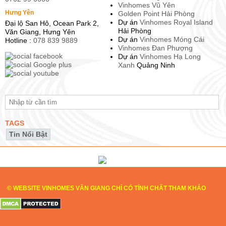
Vinhomes Vũ Yên
Hưng Yên
Golden Point Hải Phòng
Dự án
Vinhomes Royal Island
Đại lộ San Hô, Ocean Park 2,
Hải Phòng
Văn Giang, Hưng Yên
Dự án
Vinhomes Móng Cái
Hotline :
078 839 9889
Vinhomes Đan Phượng
Dự án
Vinhomes Hạ Long
Xanh
Quảng Ninh
TAGS
Tin Nổi Bật
© WEBSITE VINHOMES VĂN GIANG CHỈ CÓ TÍNH CHẤT THAM KHẢO