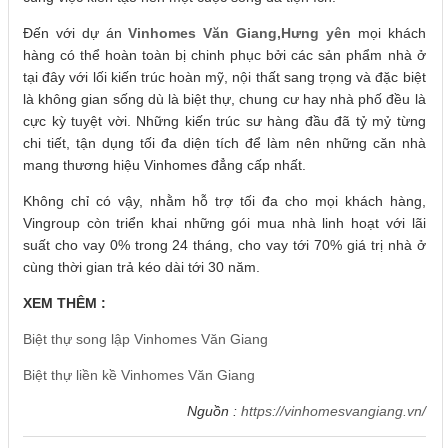
Đến với dự án
Vinhomes Văn Giang,Hưng yên
mọi khách
hàng có thể hoàn toàn bị chinh phục bởi các sản phẩm nhà ở
tại đây với lối kiến trúc hoàn mỹ, nội thất sang trọng và đặc biệt
là không gian sống dù là biệt thự, chung cư hay nhà phố đều là
cực kỳ tuyệt vời. Những kiến trúc sư hàng đầu đã tỷ mỷ từng
chi tiết, tận dụng tối đa diện tích để làm nên những căn nhà
mang thương hiệu Vinhomes đẳng cấp nhất.
Không chỉ có vậy, nhằm hỗ trợ tối đa cho mọi khách hàng,
Vingroup còn triển khai những gói mua nhà linh hoạt với lãi
suất cho vay 0% trong 24 tháng, cho vay tới 70% giá trị nhà ở
cùng thời gian trả kéo dài tới 30 năm.
XEM THÊM :
Biệt thự song lập Vinhomes Văn Giang
Biệt thự liền kề Vinhomes Văn Giang
Nguồn :
https://vinhomesvangiang.vn/