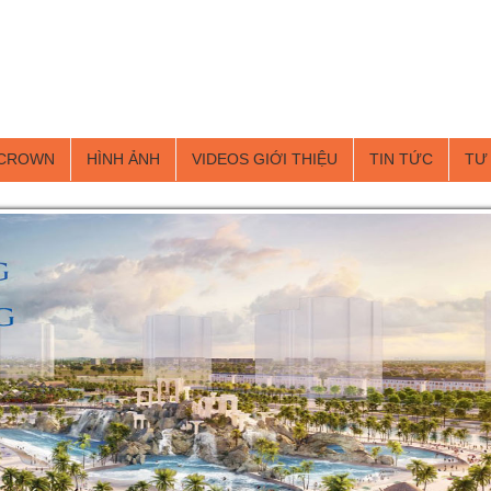
 CROWN
HÌNH ẢNH
VIDEOS GIỚI THIỆU
TIN TỨC
TƯ