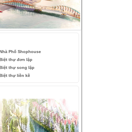
ÀI VIẾT QUAN TÂM
Nhà Phố Shophouse
Biệt thự đơn lập
Biệt thự song lập
Biệt thự liền kề
ÌNH ẢNH