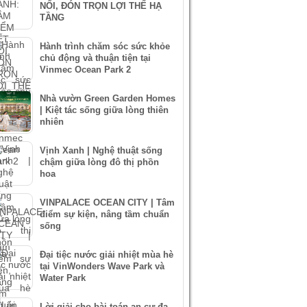
NỐI, ĐÓN TRỌN LỢI THẾ HẠ
TẦNG
Hành trình chăm sóc sức khỏe
chủ động và thuận tiện tại
Vinmec Ocean Park 2
Nhà vườn Green Garden Homes
| Kiệt tác sống giữa lòng thiên
nhiên
Vịnh Xanh | Nghệ thuật sống
chậm giữa lòng đô thị phồn
hoa
VINPALACE OCEAN CITY | Tâm
điểm sự kiện, nâng tầm chuẩn
sống
Đại tiệc nước giải nhiệt mùa hè
tại VinWonders Wave Park và
Water Park
Lời giải cho bài toán an cư đa