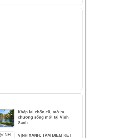
IDEO
ÀI VIẾT MỚI NHẤT
Khép lại chốn cũ, mở ra
chương sống mới tại Vịnh
Xanh
VỊNH XANH: TÂM ĐIỂM KẾT