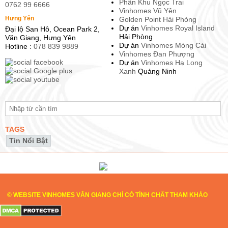
Phân Khu Ngọc Trai
0762 99 6666
Vinhomes Vũ Yên
Hưng Yên
Golden Point Hải Phòng
Dự án
Vinhomes Royal Island
Đại lộ San Hô, Ocean Park 2,
Hải Phòng
Văn Giang, Hưng Yên
Dự án
Vinhomes Móng Cái
Hotline :
078 839 9889
Vinhomes Đan Phượng
Dự án
Vinhomes Hạ Long
Xanh
Quảng Ninh
TAGS
Tin Nổi Bật
© WEBSITE VINHOMES VĂN GIANG CHỈ CÓ TÍNH CHẤT THAM KHẢO