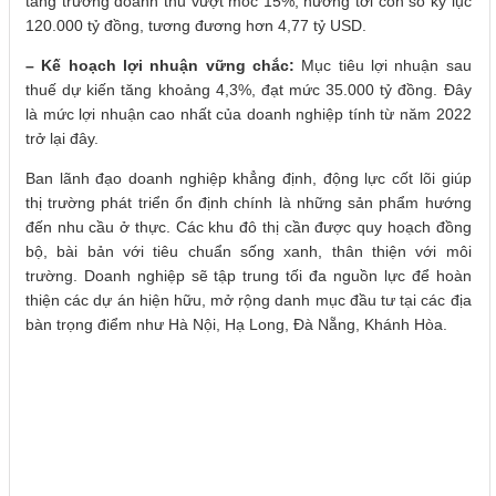
tăng trưởng doanh thu vượt mốc 15%, hướng tới con số kỷ lục
120.000 tỷ đồng, tương đương hơn 4,77 tỷ USD.
– Kế hoạch lợi nhuận vững chắc:
Mục tiêu lợi nhuận sau
thuế dự kiến tăng khoảng 4,3%, đạt mức 35.000 tỷ đồng. Đây
là mức lợi nhuận cao nhất của doanh nghiệp tính từ năm 2022
trở lại đây.
Ban lãnh đạo doanh nghiệp khẳng định, động lực cốt lõi giúp
thị trường phát triển ổn định chính là những sản phẩm hướng
đến nhu cầu ở thực. Các khu đô thị cần được quy hoạch đồng
bộ, bài bản với tiêu chuẩn sống xanh, thân thiện với môi
trường. Doanh nghiệp sẽ tập trung tối đa nguồn lực để hoàn
thiện các dự án hiện hữu, mở rộng danh mục đầu tư tại các địa
bàn trọng điểm như Hà Nội, Hạ Long, Đà Nẵng, Khánh Hòa.