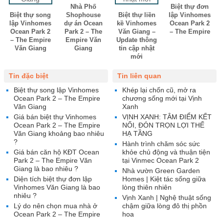
Nhà Phố
Biệt thự đơn
Biệt thự song
Shophouse
Biệt thự liền
lập Vinhomes
lập Vinhomes
dự án Ocean
kề Vinhomes
Ocean Park 2
Ocean Park 2
Park 2 – The
Văn Giang –
– The Empire
– The Empire
Empire Văn
Update thông
Văn Giang
Giang
tin cập nhật
mới
Tin đặc biệt
Tin liên quan
Biệt thự song lập Vinhomes
Khép lại chốn cũ, mở ra
Ocean Park 2 – The Empire
chương sống mới tại Vịnh
Văn Giang
Xanh
Giá bán biệt thự Vinhomes
VỊNH XANH: TÂM ĐIỂM KẾT
Ocean Park 2 – The Empire
NỐI, ĐÓN TRỌN LỢI THẾ
Văn Giang khoảng bao nhiêu
HẠ TẦNG
?
Hành trình chăm sóc sức
Giá bán căn hộ KĐT Ocean
khỏe chủ động và thuận tiện
Park 2 – The Empire Văn
tại Vinmec Ocean Park 2
Giang là bao nhiêu ?
Nhà vườn Green Garden
Diện tích biệt thự đơn lập
Homes | Kiệt tác sống giữa
Vinhomes Văn Giang là bao
lòng thiên nhiên
nhiêu ?
Vịnh Xanh | Nghệ thuật sống
Lý do nên chọn mua nhà ở
chậm giữa lòng đô thị phồn
Ocean Park 2 – The Empire
hoa