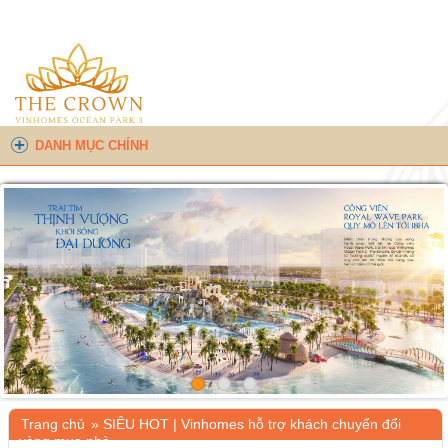
DANH MỤC CHÍNH
Trang chủ
»
SIÊU HOT | Vinhomes hỗ trợ khách chuyển đổi
vàng mua nhà