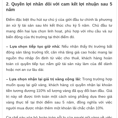
2. Quyền lợi nhân đôi với cam kết lợi nhuận sau 5
năm
Điểm đặc biệt thu hút sự chú ý của giới đầu tư chính là phương
án xử lý tài sản sau khi kết thúc chu kỳ 5 năm. Chủ đầu tư
mang đến hai lựa chọn linh hoạt, phù hợp với nhu cầu và sự
biến động của thị trường tại thời điểm đó.
– Lựa chọn tiếp tục giữ nhà:
Nếu nhận thấy thị trường bất
động sản tăng trưởng tốt, căn nhà tăng giá cao hoặc mang lại
nguồn thu nhập ổn định từ việc cho thuê, khách hàng hoàn
toàn có quyền tiếp tục nắm giữ tài sản này làm của để dành
hoặc nơi an cư lâu dài.
– Lựa chọn nhận lại giá trị vàng cộng lãi:
Trong trường hợp
muốn quay lại giữ vàng, khách hàng có quyền nhận lại khoản
tiền tương đương 110% số lượng vàng đã quy đổi ban đầu. Giá
trị này sẽ được tính toán một cách sòng phẳng dựa theo giá
vàng thực tế tại thời điểm sau 5 năm, đồng nghĩa với việc
người mua được nhận thêm một khoản lãi chắc chắn 10%.
Cơ chế này xóa bỏ hoàn toàn nỗi lo của người giữ vàng về việc