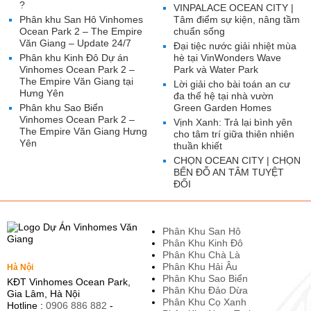
?
VINPALACE OCEAN CITY |
Phân khu San Hô Vinhomes
Tâm điểm sự kiện, nâng tầm
Ocean Park 2 – The Empire
chuẩn sống
Văn Giang – Update 24/7
Đại tiệc nước giải nhiệt mùa
Phân khu Kinh Đô Dự án
hè tại VinWonders Wave
Vinhomes Ocean Park 2 –
Park và Water Park
The Empire Văn Giang tại
Lời giải cho bài toán an cư
Hưng Yên
đa thế hệ tại nhà vườn
Phân khu Sao Biển
Green Garden Homes
Vinhomes Ocean Park 2 –
Vịnh Xanh: Trả lại bình yên
The Empire Văn Giang Hưng
cho tâm trí giữa thiên nhiên
Yên
thuần khiết
CHỌN OCEAN CITY | CHỌN
BẾN ĐỖ AN TÂM TUYỆT
ĐỐI
Phân Khu San Hô
Phân Khu Kinh Đô
Phân Khu Chà Là
Phân Khu Hải Âu
Hà Nội
Phân Khu Sao Biển
KĐT Vinhomes Ocean Park,
Phân Khu Đảo Dừa
Gia Lâm, Hà Nội
Phân Khu Cọ Xanh
Hotline :
0906 886 882
-