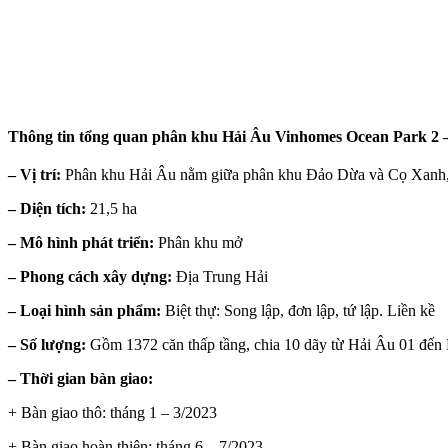
Thông tin tổng quan phân khu Hải Âu Vinhomes Ocean Park 2 
– Vị trí:
Phân khu Hải Âu nằm giữa phân khu Đảo Dừa và Cọ Xanh, ph
– Diện tích:
21,5 ha
– Mô hình phát triển:
Phân khu mở
– Phong cách xây dựng:
Địa Trung Hải
– Loại hình sản phẩm:
Biệt thự: Song lập, đơn lập, tứ lập. Liền kề
– Số lượng:
Gồm 1372 căn thấp tầng, chia 10 dãy từ Hải Âu 01 đến
– Thời gian bàn giao:
+ Bàn giao thô: tháng 1 – 3/2023
+ Bàn giao hoàn thiện: tháng 6 – 7/2023