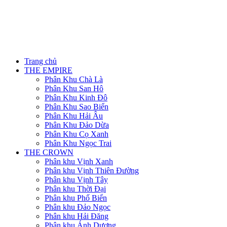
Trang chủ
THE EMPIRE
Phân Khu Chà Là
Phân Khu San Hô
Phân Khu Kinh Đô
Phân Khu Sao Biển
Phân Khu Hải Âu
Phân Khu Đảo Dừa
Phân Khu Cọ Xanh
Phân Khu Ngọc Trai
THE CROWN
Phân khu Vịnh Xanh
Phân khu Vịnh Thiên Đường
Phân khu Vịnh Tây
Phân khu Thời Đại
Phân khu Phố Biển
Phân khu Đảo Ngọc
Phân khu Hải Đăng
Phân khu Ánh Dương