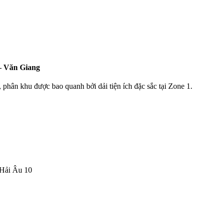
– Văn Giang
ân khu được bao quanh bởi dải tiện ích đặc sắc tại Zone 1.
 Hải Âu 10