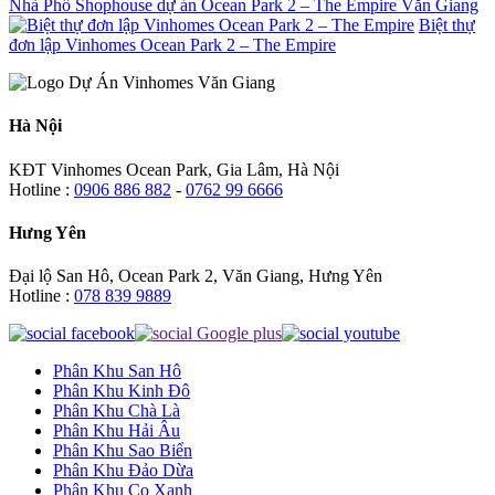
Nhà Phố Shophouse dự án Ocean Park 2 – The Empire Văn Giang
Biệt thự
đơn lập Vinhomes Ocean Park 2 – The Empire
Hà Nội
KĐT Vinhomes Ocean Park, Gia Lâm, Hà Nội
Hotline :
0906 886 882
-
0762 99 6666
Hưng Yên
Đại lộ San Hô, Ocean Park 2, Văn Giang, Hưng Yên
Hotline :
078 839 9889
Phân Khu San Hô
Phân Khu Kinh Đô
Phân Khu Chà Là
Phân Khu Hải Âu
Phân Khu Sao Biển
Phân Khu Đảo Dừa
Phân Khu Cọ Xanh