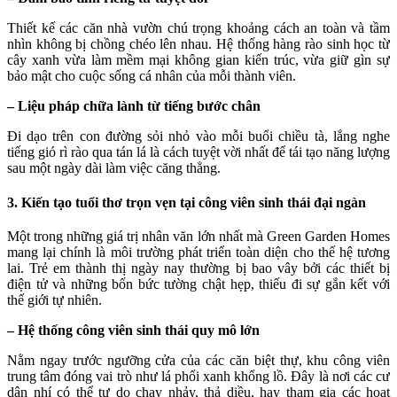
Thiết kế các căn nhà vườn chú trọng khoảng cách an toàn và tầm
nhìn không bị chồng chéo lên nhau. Hệ thống hàng rào sinh học từ
cây xanh vừa làm mềm mại không gian kiến trúc, vừa giữ gìn sự
bảo mật cho cuộc sống cá nhân của mỗi thành viên.
– Liệu pháp chữa lành từ tiếng bước chân
Đi dạo trên con đường sỏi nhỏ vào mỗi buổi chiều tà, lắng nghe
tiếng gió rì rào qua tán lá là cách tuyệt vời nhất để tái tạo năng lượng
sau một ngày dài làm việc căng thẳng.
3. Kiến tạo tuổi thơ trọn vẹn tại công viên sinh thái đại ngàn
Một trong những giá trị nhân văn lớn nhất mà Green Garden Homes
mang lại chính là môi trường phát triển toàn diện cho thế hệ tương
lai. Trẻ em thành thị ngày nay thường bị bao vây bởi các thiết bị
điện tử và những bốn bức tường chật hẹp, thiếu đi sự gắn kết với
thế giới tự nhiên.
– Hệ thống công viên sinh thái quy mô lớn
Nằm ngay trước ngưỡng cửa của các căn biệt thự, khu công viên
trung tâm đóng vai trò như lá phổi xanh khổng lồ. Đây là nơi các cư
dân nhí có thể tự do chạy nhảy, thả diều, hay tham gia các hoạt