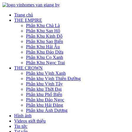
Trang chủ
THE EMPIRE
Phân Khu Chà Là
Phân Khu San Hô
Phân Khu Kinh Đô
Phân Khu Sao Biển
Phân Khu Hải Âu
Phân Khu Đảo Dừa
Phân Khu Cọ Xanh
Phân Khu Ngọc Trai
THE CROWN
Phân khu Vịnh Xanh
Phân khu Vịnh Thiên Đường
Phân khu Vịnh Tây
Phân khu Thời Đại
Phân khu Phố Biển
Phân khu Đảo Ngọc
Phân khu Hải Đăng
Phân khu Ánh Dương
Hình ảnh
Videos giới thiệu
Tin tức
Tư vấn