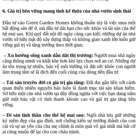
6. Giá trị bền vững mang tính kế thừa của nhà vườn sinh thái
Đầu tư vào Green Garden Homes không thuần túy là việc mua một
bất động sản để ở, mà đầu tư dài hạn cho sức khỏe và tài sản của thế
hệ mai sau. Khi quỹ đất nội đô ngày càng cạn kiệt, những dự án nhà
vườn sở hữu mật độ xây dựng thấp và không gian xanh lớn luôn giữ
vững giá trị và tăng trưởng theo thời gian.
– Xu hướng sống xanh dẫn dắt thị trường:
Người mua nhà ngày
càng thông minh và khắt khe hơn khi lựa chọn nơi an cư. Những dự
án tôn trọng tự nhiên, bảo vệ môi trường và đặt sức khỏe con người
làm trọng tâm sẽ là đích đến cuối cùng của dòng tiền đầu tư.
– Tài sản truyền đời có giá trị gia tăng:
Đất đai gắn liền với cảnh
quan thiên nhiên nguyên bản luôn là danh mục tài sản khan hiếm.
Sở hữu một căn nhà vườn tại đây đồng nghĩa với việc bạn đang nắm
giữ một báu vật có tính thanh khoản cao và giá trị gia tăng bền
vững.
– Di sản tinh thần cho thế hệ mai sau:
Ngôi nhà lưu giữ những
kỷ niệm đẹp của gia đình, nơi chứng kiến sự trưởng thành của con
cái và sự an yên của cha mẹ chính là món quà vô giá nhất mà bất cứ
ai cũng muốn để lại cho con cháu mình.