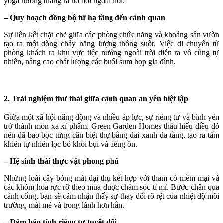
yoga hướng thẳng ra hồ bơi ngoài trời.
– Quy hoạch đồng bộ từ hạ tầng đến cảnh quan
Sự liên kết chặt chẽ giữa các phòng chức năng và khoảng sân vườn
tạo ra một dòng chảy năng lượng thông suốt. Việc di chuyển từ
phòng khách ra khu vực tiệc nướng ngoài trời diễn ra vô cùng tự
nhiên, nâng cao chất lượng các buổi sum họp gia đình.
2. Trải nghiệm thư thái giữa cảnh quan an yên biệt lập
Giữa một xã hội năng động và nhiều áp lực, sự riêng tư và bình yên
trở thành món xa xỉ phẩm. Green Garden Homes thấu hiểu điều đó
nên đã bao bọc từng căn biệt thự bằng dải xanh đa tầng, tạo ra tấm
khiên tự nhiên lọc bỏ khói bụi và tiếng ồn.
– Hệ sinh thái thực vật phong phú
Những loài cây bóng mát đại thụ kết hợp với thảm cỏ mềm mại và
các khóm hoa rực rỡ theo mùa được chăm sóc tỉ mỉ. Bước chân qua
cánh cổng, bạn sẽ cảm nhận thấy sự thay đổi rõ rệt của nhiệt độ môi
trường, mát mẻ và trong lành hơn hẳn.
– Đảm bảo tính riêng tư tuyệt đối