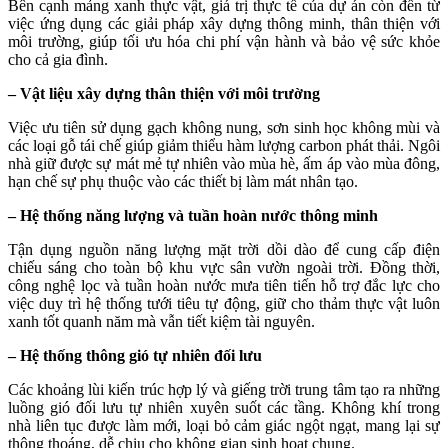
Bên cạnh mảng xanh thực vật, giá trị thực tế của dự án còn đến từ
việc ứng dụng các giải pháp xây dựng thông minh, thân thiện với
môi trường, giúp tối ưu hóa chi phí vận hành và bảo vệ sức khỏe
cho cả gia đình.
– Vật liệu xây dựng thân thiện với môi trường
Việc ưu tiên sử dụng gạch không nung, sơn sinh học không mùi và
các loại gỗ tái chế giúp giảm thiểu hàm lượng carbon phát thải. Ngôi
nhà giữ được sự mát mẻ tự nhiên vào mùa hè, ấm áp vào mùa đông,
hạn chế sự phụ thuộc vào các thiết bị làm mát nhân tạo.
– Hệ thống năng lượng và tuần hoàn nước thông minh
Tận dụng nguồn năng lượng mặt trời dồi dào để cung cấp điện
chiếu sáng cho toàn bộ khu vực sân vườn ngoài trời. Đồng thời,
công nghệ lọc và tuần hoàn nước mưa tiên tiến hỗ trợ đắc lực cho
việc duy trì hệ thống tưới tiêu tự động, giữ cho thảm thực vật luôn
xanh tốt quanh năm mà vẫn tiết kiệm tài nguyên.
– Hệ thống thông gió tự nhiên đối lưu
Các khoảng lùi kiến trúc hợp lý và giếng trời trung tâm tạo ra những
luồng gió đối lưu tự nhiên xuyên suốt các tầng. Không khí trong
nhà liên tục được làm mới, loại bỏ cảm giác ngột ngạt, mang lại sự
thông thoáng, dễ chịu cho không gian sinh hoạt chung.