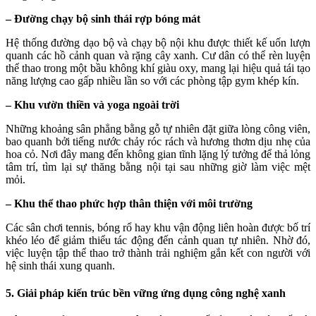
– Đường chạy bộ sinh thái rợp bóng mát
Hệ thống đường dạo bộ và chạy bộ nội khu được thiết kế uốn lượn
quanh các hồ cảnh quan và rặng cây xanh. Cư dân có thể rèn luyện
thể thao trong một bầu không khí giàu oxy, mang lại hiệu quả tái tạo
năng lượng cao gấp nhiều lần so với các phòng tập gym khép kín.
– Khu vườn thiền và yoga ngoài trời
Những khoảng sân phẳng bằng gỗ tự nhiên đặt giữa lòng công viên,
bao quanh bởi tiếng nước chảy róc rách và hương thơm dịu nhẹ của
hoa cỏ. Nơi đây mang đến không gian tĩnh lặng lý tưởng để thả lỏng
tâm trí, tìm lại sự thăng bằng nội tại sau những giờ làm việc mệt
mỏi.
– Khu thể thao phức hợp thân thiện với môi trường
Các sân chơi tennis, bóng rổ hay khu vận động liên hoàn được bố trí
khéo léo để giảm thiểu tác động đến cảnh quan tự nhiên. Nhờ đó,
việc luyện tập thể thao trở thành trải nghiệm gắn kết con người với
hệ sinh thái xung quanh.
5. Giải pháp kiến trúc bền vững ứng dụng công nghệ xanh