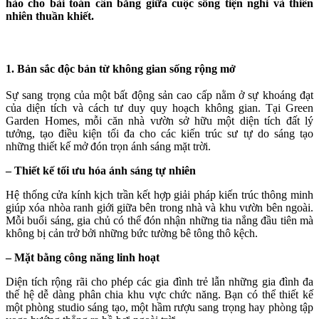
hảo cho bài toán cân bằng giữa cuộc sống tiện nghi và thiên
nhiên thuần khiết.
1. Bản sắc độc bản từ không gian sống rộng mở
Sự sang trọng của một bất động sản cao cấp nằm ở sự khoáng đạt
của diện tích và cách tư duy quy hoạch không gian. Tại Green
Garden Homes, mỗi căn nhà vườn sở hữu một diện tích đất lý
tưởng, tạo điều kiện tối đa cho các kiến trúc sư tự do sáng tạo
những thiết kế mở đón trọn ánh sáng mặt trời.
– Thiết kế tối ưu hóa ánh sáng tự nhiên
Hệ thống cửa kính kịch trần kết hợp giải pháp kiến trúc thông minh
giúp xóa nhòa ranh giới giữa bên trong nhà và khu vườn bên ngoài.
Mỗi buổi sáng, gia chủ có thể đón nhận những tia nắng đầu tiên mà
không bị cản trở bởi những bức tường bê tông thô kệch.
– Mặt bằng công năng linh hoạt
Diện tích rộng rãi cho phép các gia đình trẻ lẫn những gia đình đa
thế hệ dễ dàng phân chia khu vực chức năng. Bạn có thể thiết kế
một phòng studio sáng tạo, một hầm rượu sang trọng hay phòng tập