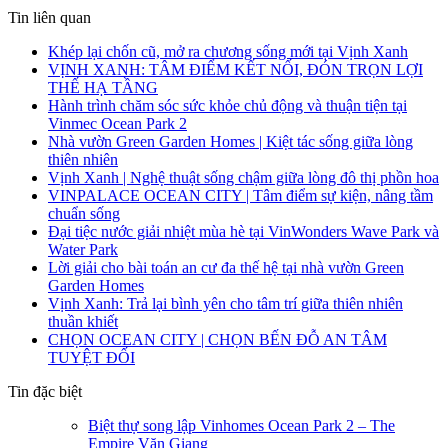
Tin liên quan
Khép lại chốn cũ, mở ra chương sống mới tại Vịnh Xanh
VỊNH XANH: TÂM ĐIỂM KẾT NỐI, ĐÓN TRỌN LỢI
THẾ HẠ TẦNG
Hành trình chăm sóc sức khỏe chủ động và thuận tiện tại
Vinmec Ocean Park 2
Nhà vườn Green Garden Homes | Kiệt tác sống giữa lòng
thiên nhiên
Vịnh Xanh | Nghệ thuật sống chậm giữa lòng đô thị phồn hoa
VINPALACE OCEAN CITY | Tâm điểm sự kiện, nâng tầm
chuẩn sống
Đại tiệc nước giải nhiệt mùa hè tại VinWonders Wave Park và
Water Park
Lời giải cho bài toán an cư đa thế hệ tại nhà vườn Green
Garden Homes
Vịnh Xanh: Trả lại bình yên cho tâm trí giữa thiên nhiên
thuần khiết
CHỌN OCEAN CITY | CHỌN BẾN ĐỖ AN TÂM
TUYỆT ĐỐI
Tin đặc biệt
Biệt thự song lập Vinhomes Ocean Park 2 – The
Empire Văn Giang