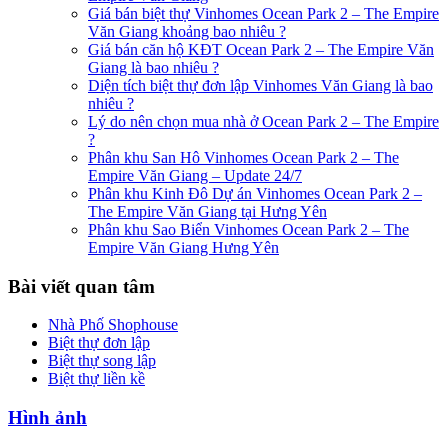
Giá bán biệt thự Vinhomes Ocean Park 2 – The Empire
Văn Giang khoảng bao nhiêu ?
Giá bán căn hộ KĐT Ocean Park 2 – The Empire Văn
Giang là bao nhiêu ?
Diện tích biệt thự đơn lập Vinhomes Văn Giang là bao
nhiêu ?
Lý do nên chọn mua nhà ở Ocean Park 2 – The Empire
?
Phân khu San Hô Vinhomes Ocean Park 2 – The
Empire Văn Giang – Update 24/7
Phân khu Kinh Đô Dự án Vinhomes Ocean Park 2 –
The Empire Văn Giang tại Hưng Yên
Phân khu Sao Biển Vinhomes Ocean Park 2 – The
Empire Văn Giang Hưng Yên
Bài viết quan tâm
Nhà Phố Shophouse
Biệt thự đơn lập
Biệt thự song lập
Biệt thự liền kề
Hình ảnh