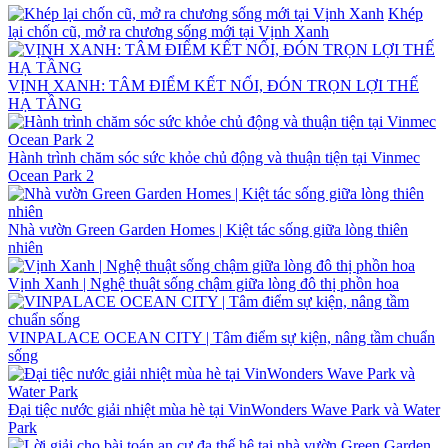
Khép
lại chốn cũ, mở ra chương sống mới tại Vịnh Xanh
VỊNH XANH: TÂM ĐIỂM KẾT NỐI, ĐÓN TRỌN LỢI THẾ
HẠ TẦNG
Hành trình chăm sóc sức khỏe chủ động và thuận tiện tại Vinmec
Ocean Park 2
Nhà vườn Green Garden Homes | Kiệt tác sống giữa lòng thiên
nhiên
Vịnh Xanh | Nghệ thuật sống chậm giữa lòng đô thị phồn hoa
VINPALACE OCEAN CITY | Tâm điểm sự kiện, nâng tầm chuẩn
sống
Đại tiệc nước giải nhiệt mùa hè tại VinWonders Wave Park và Water
Park