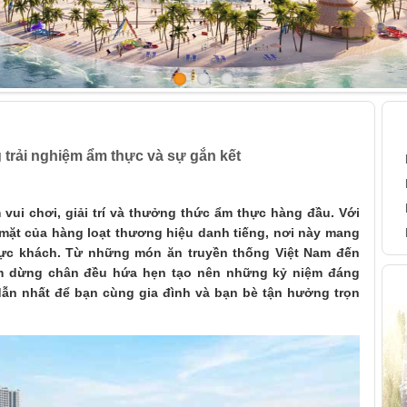
 những trải nghiệm ẩm thực và sự gắn kết
B
 trải nghiệm ẩm thực và sự gắn kết
vui chơi, giải trí và thưởng thức ẩm thực hàng đầu. Với
mặt của hàng loạt thương hiệu danh tiếng, nơi này mang
hực khách. Từ những món ăn truyền thống Việt Nam đến
ểm dừng chân đều hứa hẹn tạo nên những kỷ niệm đáng
H
dẫn nhất để bạn cùng gia đình và bạn bè tận hưởng trọn