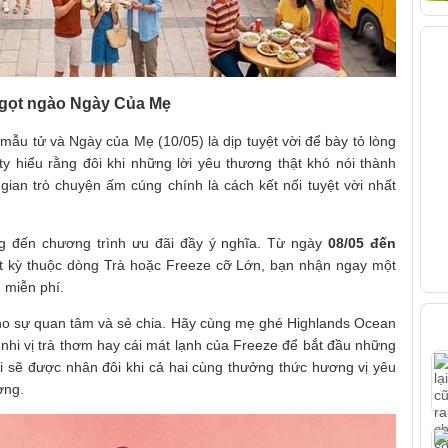
V
 ngọt ngào Ngày Của Mẹ
ẫu tử và Ngày của Mẹ (10/05) là dịp tuyệt vời để bày tỏ lòng
ty hiểu rằng đôi khi những lời yêu thương thật khó nói thành
gian trò chuyện ấm cúng chính là cách kết nối tuyệt vời nhất
ng đến chương trình ưu đãi đầy ý nghĩa. Từ ngày
08/05 đến
t kỳ thuộc dòng Trà hoặc Freeze cỡ Lớn, bạn nhận ngay một
 miễn phí.
B
cho sự quan tâm và sẻ chia. Hãy cùng mẹ ghé Highlands Ocean
m nhi vị trà thơm hay cái mát lạnh của Freeze để bắt đầu những
ui sẽ được nhân đôi khi cả hai cùng thưởng thức hương vị yêu
ơng.