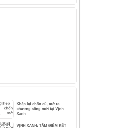
IDEO
ÀI VIẾT MỚI NHẤT
Khép lại chốn cũ, mở ra
chương sống mới tại Vịnh
Xanh
VỊNH XANH: TÂM ĐIỂM KẾT