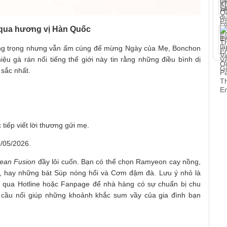
 qua hương vị Hàn Quốc
ang trọng nhưng vẫn ấm cúng để mừng Ngày của Mẹ, Bonchon
ệu gà rán nổi tiếng thế giới này tin rằng những điều bình dị
sắc nhất.
 tiếp viết lời thương gửi mẹ.
/05/2026.
ean Fusion
đầy lôi cuốn. Bạn có thể chọn Ramyeon cay nồng,
tế, hay những bát Súp nóng hổi và Cơm đậm đà. Lưu ý nhỏ là
ng qua Hotline hoặc Fanpage để nhà hàng có sự chuẩn bị chu
 cầu nối giúp những khoảnh khắc sum vầy của gia đình bạn