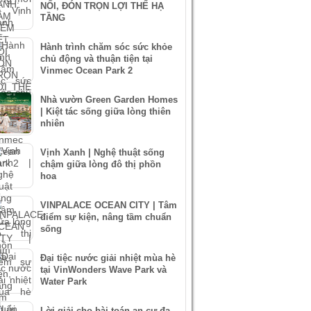
NỐI, ĐÓN TRỌN LỢI THẾ HẠ
TẦNG
Hành trình chăm sóc sức khỏe
chủ động và thuận tiện tại
Vinmec Ocean Park 2
Nhà vườn Green Garden Homes
| Kiệt tác sống giữa lòng thiên
nhiên
Vịnh Xanh | Nghệ thuật sống
chậm giữa lòng đô thị phồn
hoa
VINPALACE OCEAN CITY | Tâm
điểm sự kiện, nâng tầm chuẩn
sống
Đại tiệc nước giải nhiệt mùa hè
tại VinWonders Wave Park và
Water Park
Lời giải cho bài toán an cư đa