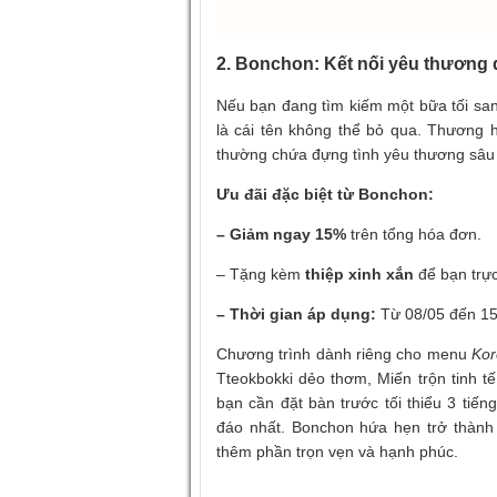
2. Bonchon: Kết nối yêu thương
Nếu bạn đang tìm kiếm một bữa tối s
là cái tên không thể bỏ qua. Thương hi
thường chứa đựng tình yêu thương sâu 
Ưu đãi đặc biệt từ Bonchon:
– Giảm ngay 15%
trên tổng hóa đơn.
– Tặng kèm
thiệp xinh xắn
để bạn trực
– Thời gian áp dụng:
Từ 08/05 đến 15
Chương trình dành riêng cho menu
Kor
Tteokbokki dẻo thơm, Miến trộn tinh 
bạn cần đặt bàn trước tối thiểu 3 tiế
đáo nhất. Bonchon hứa hẹn trở thành
thêm phần trọn vẹn và hạnh phúc.