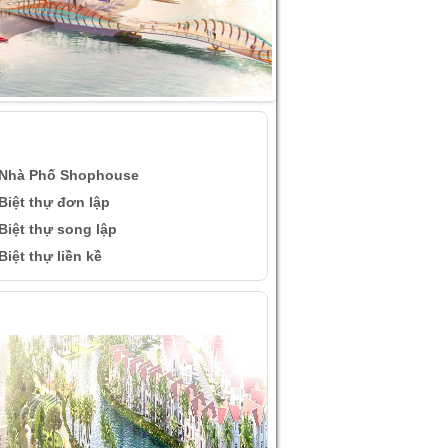
ÀI VIẾT QUAN TÂM
Nhà Phố Shophouse
Biệt thự đơn lập
Biệt thự song lập
Biệt thự liền kề
ÌNH ẢNH