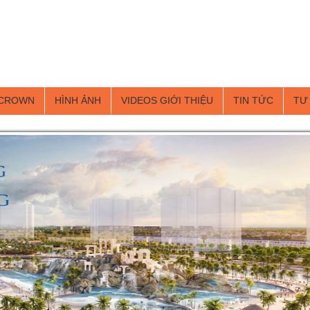
 CROWN
HÌNH ẢNH
VIDEOS GIỚI THIỆU
TIN TỨC
TƯ