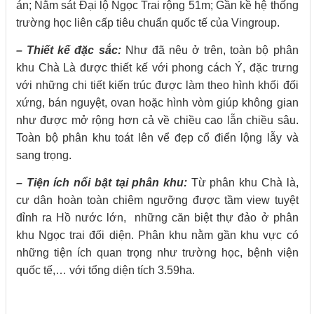
án; Nằm sát Đại lộ Ngọc Trai rộng 51m; Gần kề hệ thống
trường học liên cấp tiêu chuẩn quốc tế của Vingroup.
– Thiết kế đặc sắc:
Như đã nêu ở trên, toàn bộ phân
khu Chà Là được thiết kế với phong cách Ý, đặc trưng
với những chi tiết kiến trúc được làm theo hình khối đối
xứng, bán nguyệt, ovan hoặc hình vòm giúp không gian
như được mở rộng hơn cả về chiều cao lẫn chiều sâu.
Toàn bộ phân khu toát lên vể đẹp cổ điển lộng lẫy và
sang trọng.
– Tiện ích nổi bật tại phân khu:
Từ phân khu Chà là,
cư dân hoàn toàn chiêm ngưỡng được tầm view tuyệt
đỉnh ra Hồ nước lớn, những căn biệt thự đảo ở phân
khu Ngọc trai đối diện. Phân khu nằm gần khu vực có
những tiện ích quan trọng như trường học, bệnh viện
quốc tế,… với tổng diện tích 3.59ha.