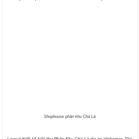
Shophouse phân khu Chà Là
Layout thiết kế biệt thự Phân Khu Chà Là dự án Vinhomes The