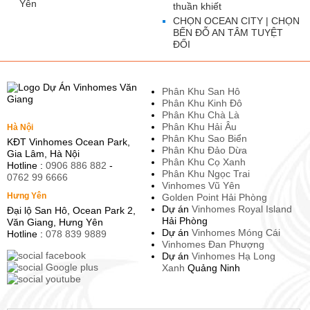
Yên
thuần khiết
CHỌN OCEAN CITY | CHỌN
BẾN ĐỖ AN TÂM TUYỆT
ĐỐI
Phân Khu San Hô
Phân Khu Kinh Đô
Phân Khu Chà Là
Phân Khu Hải Âu
Hà Nội
Phân Khu Sao Biển
KĐT Vinhomes Ocean Park,
Phân Khu Đảo Dừa
Gia Lâm, Hà Nội
Phân Khu Cọ Xanh
Hotline :
0906 886 882
-
Phân Khu Ngọc Trai
0762 99 6666
Vinhomes Vũ Yên
Hưng Yên
Golden Point Hải Phòng
Dự án
Vinhomes Royal Island
Đại lộ San Hô, Ocean Park 2,
Hải Phòng
Văn Giang, Hưng Yên
Dự án
Vinhomes Móng Cái
Hotline :
078 839 9889
Vinhomes Đan Phượng
Dự án
Vinhomes Hạ Long
Xanh
Quảng Ninh