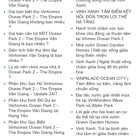
Ocean Park 2 – The Empire
chương sống mới tại Vịnh
Văn Giang
Xanh
Giá bán biệt thự Vinhomes
VỊNH XANH: TÂM ĐIỂM KẾT
Ocean Park 2 – The Empire
NỐI, ĐÓN TRỌN LỢI THẾ
Văn Giang khoảng bao nhiêu
HẠ TẦNG
?
Hành trình chăm sóc sức
Giá bán căn hộ KĐT Ocean
khỏe chủ động và thuận tiện
Park 2 – The Empire Văn
tại Vinmec Ocean Park 2
Giang là bao nhiêu ?
Nhà vườn Green Garden
Diện tích biệt thự đơn lập
Homes | Kiệt tác sống giữa
Vinhomes Văn Giang là bao
lòng thiên nhiên
nhiêu ?
Vịnh Xanh | Nghệ thuật sống
Lý do nên chọn mua nhà ở
chậm giữa lòng đô thị phồn
Ocean Park 2 – The Empire
hoa
?
VINPALACE OCEAN CITY |
Phân khu San Hô Vinhomes
Tâm điểm sự kiện, nâng tầm
Ocean Park 2 – The Empire
chuẩn sống
Văn Giang – Update 24/7
Đại tiệc nước giải nhiệt mùa
Phân khu Kinh Đô Dự án
hè tại VinWonders Wave
Vinhomes Ocean Park 2 –
Park và Water Park
The Empire Văn Giang tại
Lời giải cho bài toán an cư
Hưng Yên
đa thế hệ tại nhà vườn
Phân khu Sao Biển
Green Garden Homes
Vinhomes Ocean Park 2 –
Vịnh Xanh: Trả lại bình yên
The Empire Văn Giang Hưng
cho tâm trí giữa thiên nhiên