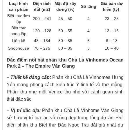
Loại hình
Diện tích
Mật độ xây
Giá bán dự
Số tầng
sản phẩm
đất (m2)
dựng (%)
kiến (tỷ)
Biệt thự đơn
200 – 241
45 – 50
4
23 – 28
lập
Biệt thự
120 – 128
50 – 55
4
13 – 15
song lập
Liền kề
48 – 134
80 – 85
5
6 – 13
Shophouse
70 – 275
80 – 85
5
10 – 40
Đặc điểm nổi bật phân khu Chà Là Vinhomes Ocean
Park 2 – The Empire Văn Giang
– Thiết kế đẳng cấp:
Phân khu Chà Là Vinhomes Hưng
Yên mang phong cách kiến trúc Ý tình tế và thơ mộng.
Phân khu như một Venice thu nhỏ với cảnh quan sinh
thái đặc sắc.
– Vị trí đắc địa:
Phân khu Chà Là Vinhome Văn Giang
sở hữu vị trí tọa lạc vô cùng đẹp trong lòng dự án: Đối
diện phân khu Biệt thự Đảo Ngọc Trai đắt giá nhất dự