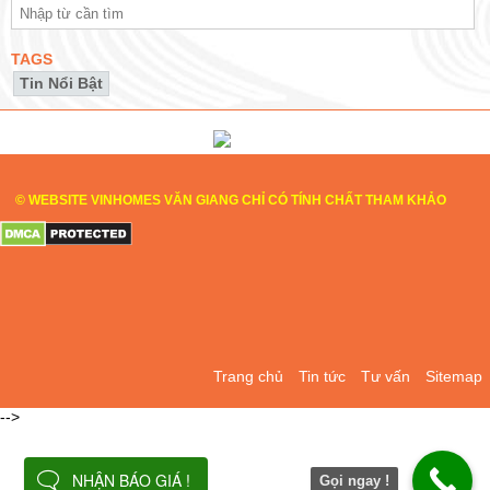
TAGS
Tin Nổi Bật
© WEBSITE VINHOMES VĂN GIANG CHỈ CÓ TÍNH CHẤT THAM KHẢO
Trang chủ
Tin tức
Tư vấn
Sitemap
-->
NHẬN BÁO GIÁ !
Gọi ngay !