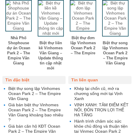
Nhà Phố
Biệt thự đơn
Shophouse
Biệt thự liền
lập Vinhomes
Biệt thự song
dự án Ocean
kề Vinhomes
Ocean Park 2
lập Vinhomes
Park 2 – The
Văn Giang –
– The Empire
Ocean Park 2
Empire Văn
Update thông
– The Empire
Giang
tin cập nhật
Văn Giang
mới
Tin đặc biệt
Tin liên quan
Biệt thự song lập Vinhomes
Khép lại chốn cũ, mở ra
Ocean Park 2 – The Empire
chương sống mới tại Vịnh
Văn Giang
Xanh
Giá bán biệt thự Vinhomes
VỊNH XANH: TÂM ĐIỂM KẾT
Ocean Park 2 – The Empire
NỐI, ĐÓN TRỌN LỢI THẾ
Văn Giang khoảng bao nhiêu
HẠ TẦNG
?
Hành trình chăm sóc sức
Giá bán căn hộ KĐT Ocean
khỏe chủ động và thuận tiện
Park 2 – The Empire Văn
tại Vinmec Ocean Park 2