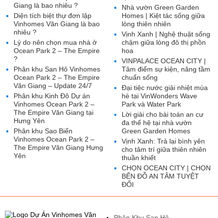
Giang là bao nhiêu ?
Nhà vườn Green Garden
Diện tích biệt thự đơn lập
Homes | Kiệt tác sống giữa
Vinhomes Văn Giang là bao
lòng thiên nhiên
nhiêu ?
Vịnh Xanh | Nghệ thuật sống
Lý do nên chọn mua nhà ở
chậm giữa lòng đô thị phồn
Ocean Park 2 – The Empire
hoa
?
VINPALACE OCEAN CITY |
Phân khu San Hô Vinhomes
Tâm điểm sự kiện, nâng tầm
Ocean Park 2 – The Empire
chuẩn sống
Văn Giang – Update 24/7
Đại tiệc nước giải nhiệt mùa
Phân khu Kinh Đô Dự án
hè tại VinWonders Wave
Vinhomes Ocean Park 2 –
Park và Water Park
The Empire Văn Giang tại
Lời giải cho bài toán an cư
Hưng Yên
đa thế hệ tại nhà vườn
Phân khu Sao Biển
Green Garden Homes
Vinhomes Ocean Park 2 –
Vịnh Xanh: Trả lại bình yên
The Empire Văn Giang Hưng
cho tâm trí giữa thiên nhiên
Yên
thuần khiết
CHỌN OCEAN CITY | CHỌN
BẾN ĐỖ AN TÂM TUYỆT
ĐỐI
Phân Khu San Hô