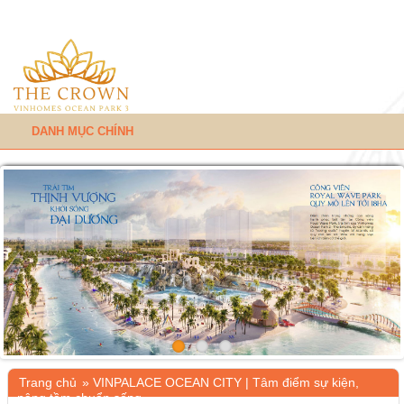
DANH MỤC CHÍNH
Trang chủ
»
VINPALACE OCEAN CITY | Tâm điểm sự kiện,
nâng tầm chuẩn sống