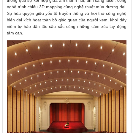
thông qua sự kết hợp giữa âm thanh nổi, ánh sáng laser, công
nghệ trình chiếu 3D mapping cùng nghệ thuật múa đương đại.
Sự hòa quyện giữa yếu tố truyền thống và hơi thở công nghệ
hiện đại kích hoạt toàn bộ giác quan của người xem, khơi dậy
niềm tự hào dân tộc sâu sắc cùng những cảm xúc lay động
tâm can.