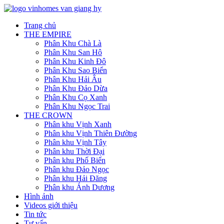
Trang chủ
THE EMPIRE
Phân Khu Chà Là
Phân Khu San Hô
Phân Khu Kinh Đô
Phân Khu Sao Biển
Phân Khu Hải Âu
Phân Khu Đảo Dừa
Phân Khu Cọ Xanh
Phân Khu Ngọc Trai
THE CROWN
Phân khu Vịnh Xanh
Phân khu Vịnh Thiên Đường
Phân khu Vịnh Tây
Phân khu Thời Đại
Phân khu Phố Biển
Phân khu Đảo Ngọc
Phân khu Hải Đăng
Phân khu Ánh Dương
Hình ảnh
Videos giới thiệu
Tin tức
Tư vấn