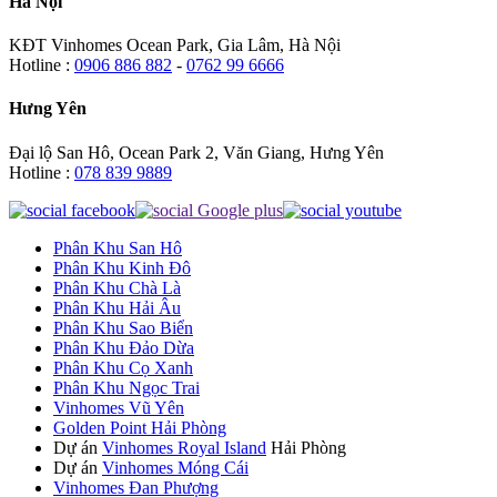
Hà Nội
KĐT Vinhomes Ocean Park, Gia Lâm, Hà Nội
Hotline :
0906 886 882
-
0762 99 6666
Hưng Yên
Đại lộ San Hô, Ocean Park 2, Văn Giang, Hưng Yên
Hotline :
078 839 9889
Phân Khu San Hô
Phân Khu Kinh Đô
Phân Khu Chà Là
Phân Khu Hải Âu
Phân Khu Sao Biển
Phân Khu Đảo Dừa
Phân Khu Cọ Xanh
Phân Khu Ngọc Trai
Vinhomes Vũ Yên
Golden Point Hải Phòng
Dự án
Vinhomes Royal Island
Hải Phòng
Dự án
Vinhomes Móng Cái
Vinhomes Đan Phượng