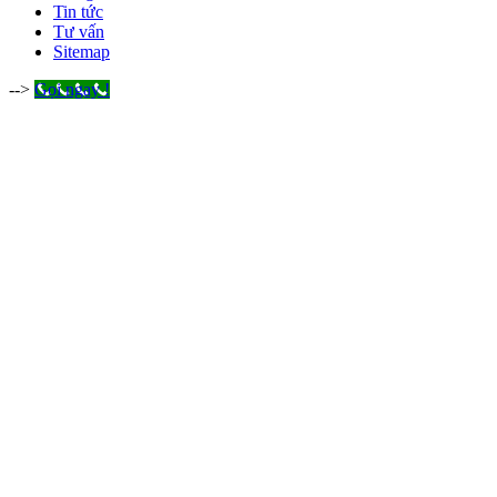
Tin tức
Tư vấn
Sitemap
-->
Gọi ngay !