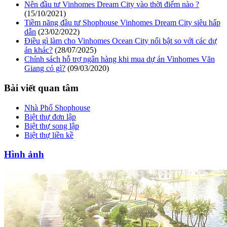
Nên đầu tư Vinhomes Dream City vào thời điểm nào ?
(15/10/2021)
Tiềm năng đầu tư Shophouse Vinhomes Dream City siêu hấp
dẫn
(23/02/2022)
Điều gì làm cho Vinhomes Ocean City nổi bật so với các dự
án khác?
(28/07/2025)
Chính sách hỗ trợ ngân hàng khi mua dự án Vinhomes Văn
Giang có gì?
(09/03/2020)
Bài viết quan tâm
Nhà Phố Shophouse
Biệt thự đơn lập
Biệt thự song lập
Biệt thự liền kề
Hình ảnh