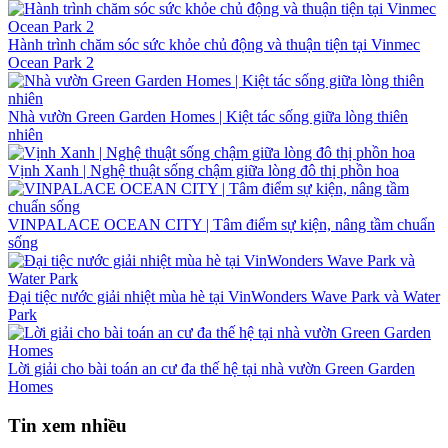
Hành trình chăm sóc sức khỏe chủ động và thuận tiện tại Vinmec
Ocean Park 2
Nhà vườn Green Garden Homes | Kiệt tác sống giữa lòng thiên
nhiên
Vịnh Xanh | Nghệ thuật sống chậm giữa lòng đô thị phồn hoa
VINPALACE OCEAN CITY | Tâm điểm sự kiện, nâng tầm chuẩn
sống
Đại tiệc nước giải nhiệt mùa hè tại VinWonders Wave Park và Water
Park
Lời giải cho bài toán an cư đa thế hệ tại nhà vườn Green Garden
Homes
Tin xem nhiều