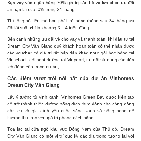
Bạn vay vốn ngân hàng 70% giá trị căn hộ và lựa chọn ưu đãi
ân hạn lãi suất 0% trong 24 tháng.
Thì tổng số tiền mà bạn phải trả hàng tháng sau 24 tháng ưu
đãi lãi suất chỉ là khoảng 3 – 4 triệu đồng.
Bên cạnh những ưu đãi về cho vay và thanh toán, khi đầu tư tại
Dream City Văn Giang quý khách hoàn toàn có thể nhận được
các voucher có giá trị rất hấp dẫn khác như: gói học bổng tại
Vinschool, gói nghỉ dưỡng tại Vinpearl, ưu đãi sử dụng các tiện
ích đẳng cấp trong dự án,…
Các điểm vượt trội nổi bật của dự án Vinhomes
Dream City Văn Giang
Lấy ý tưởng từ vịnh xanh, Vinhomes Green Bay được kiến tạo
để trở thành thiên đường sống đích thực dành cho cộng đồng
dân cư và gia đình yêu cuộc sống xanh và sống sang để
hưởng thụ trọn vẹn giá trị phong cách sống .
Tọa lạc tại cửa ngõ khu vực Đông Nam của Thủ dô, Dream
City Văn Giang có một vị trí cực kỳ đắc địa trong tương lai với