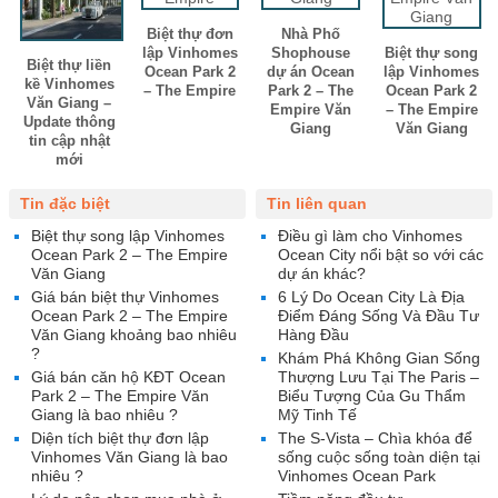
Biệt thự đơn
Nhà Phố
lập Vinhomes
Shophouse
Biệt thự song
Biệt thự liền
Ocean Park 2
dự án Ocean
lập Vinhomes
kề Vinhomes
– The Empire
Park 2 – The
Ocean Park 2
Văn Giang –
Empire Văn
– The Empire
Update thông
Giang
Văn Giang
tin cập nhật
mới
Tin đặc biệt
Tin liên quan
Biệt thự song lập Vinhomes
Điều gì làm cho Vinhomes
Ocean Park 2 – The Empire
Ocean City nổi bật so với các
Văn Giang
dự án khác?
Giá bán biệt thự Vinhomes
6 Lý Do Ocean City Là Địa
Ocean Park 2 – The Empire
Điểm Đáng Sống Và Đầu Tư
Văn Giang khoảng bao nhiêu
Hàng Đầu
?
Khám Phá Không Gian Sống
Giá bán căn hộ KĐT Ocean
Thượng Lưu Tại The Paris –
Park 2 – The Empire Văn
Biểu Tượng Của Gu Thẩm
Giang là bao nhiêu ?
Mỹ Tinh Tế
Diện tích biệt thự đơn lập
The S-Vista – Chìa khóa để
Vinhomes Văn Giang là bao
sống cuộc sống toàn diện tại
nhiêu ?
Vinhomes Ocean Park