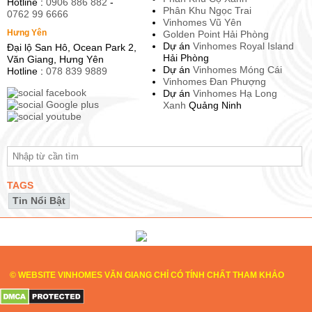
Hotline :
0906 886 882
-
Phân Khu Ngọc Trai
0762 99 6666
Vinhomes Vũ Yên
Hưng Yên
Golden Point Hải Phòng
Dự án
Vinhomes Royal Island
Đại lộ San Hô, Ocean Park 2,
Hải Phòng
Văn Giang, Hưng Yên
Dự án
Vinhomes Móng Cái
Hotline :
078 839 9889
Vinhomes Đan Phượng
Dự án
Vinhomes Hạ Long
Xanh
Quảng Ninh
TAGS
Tin Nổi Bật
© WEBSITE VINHOMES VĂN GIANG CHỈ CÓ TÍNH CHẤT THAM KHẢO