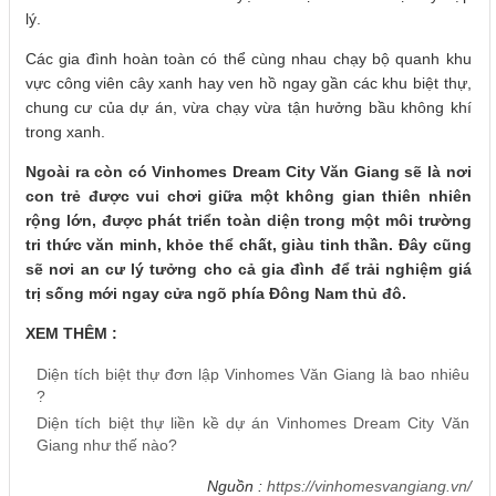
lý.
Các gia đình hoàn toàn có thể cùng nhau chạy bộ quanh khu
vực công viên cây xanh hay ven hồ ngay gần các khu biệt thự,
chung cư của dự án, vừa chạy vừa tận hưởng bầu không khí
trong xanh.
Ngoài ra còn có Vinhomes Dream City Văn Giang sẽ là nơi
con trẻ được vui chơi giữa một không gian thiên nhiên
rộng lớn, được phát triển toàn diện trong một môi trường
tri thức văn minh, khỏe thể chất, giàu tinh thần. Đây cũng
sẽ nơi an cư lý tưởng cho cả gia đình để trải nghiệm giá
trị sống mới ngay cửa ngõ phía Đông Nam thủ đô.
XEM THÊM :
Diện tích biệt thự đơn lập Vinhomes Văn Giang là bao nhiêu
?
Diện tích biệt thự liền kề dự án Vinhomes Dream City Văn
Giang như thế nào?
Nguồn :
https://vinhomesvangiang.vn/