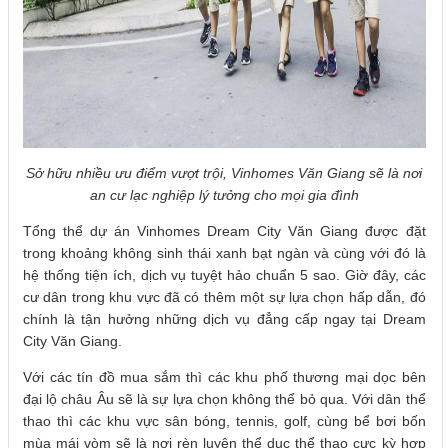
Sở hữu nhiều ưu điểm vượt trội, Vinhomes Văn Giang sẽ là nơi
an cư lạc nghiệp lý tưởng cho mọi gia đình
Tổng thể dự án Vinhomes Dream City Văn Giang được đặt
trong khoảng không sinh thái xanh bạt ngàn và cùng với đó là
hệ thống tiện ích, dịch vụ tuyệt hảo chuẩn 5 sao. Giờ đây, các
cư dân trong khu vực đã có thêm một sự lựa chọn hấp dẫn, đó
chính là tận hưởng những dịch vụ đẳng cấp ngay tại Dream
City Văn Giang.
Với các tín đồ mua sắm thì các khu phố thương mại dọc bên
đại lộ châu Âu sẽ là sự lựa chọn không thể bỏ qua. Với dân thể
thao thì các khu vực sân bóng, tennis, golf, cùng bể bơi bốn
mùa mái vòm sẽ là nơi rèn luyện thể dục thể thao cực kỳ hợp