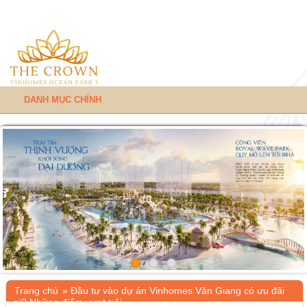
DANH MỤC CHÍNH
Trang chủ
»
Đầu tư vào dự án Vinhomes Văn Giang có ưu đãi
gì? Những điểm vượt trội