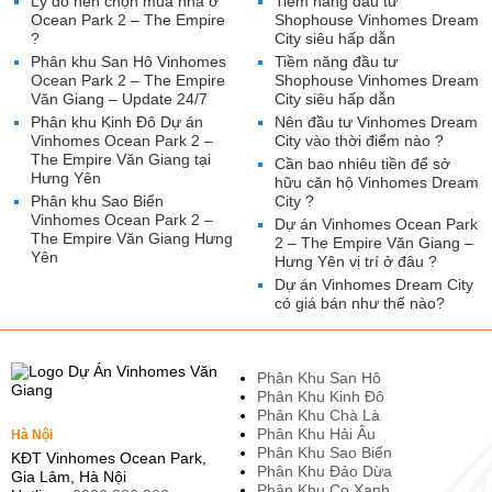
Lý do nên chọn mua nhà ở
Tiềm năng đầu tư
Ocean Park 2 – The Empire
Shophouse Vinhomes Dream
?
City siêu hấp dẫn
Phân khu San Hô Vinhomes
Tiềm năng đầu tư
Ocean Park 2 – The Empire
Shophouse Vinhomes Dream
Văn Giang – Update 24/7
City siêu hấp dẫn
Phân khu Kinh Đô Dự án
Nên đầu tư Vinhomes Dream
Vinhomes Ocean Park 2 –
City vào thời điểm nào ?
The Empire Văn Giang tại
Cần bao nhiêu tiền để sở
Hưng Yên
hữu căn hộ Vinhomes Dream
Phân khu Sao Biển
City ?
Vinhomes Ocean Park 2 –
Dự án Vinhomes Ocean Park
The Empire Văn Giang Hưng
2 – The Empire Văn Giang –
Yên
Hưng Yên vị trí ở đâu ?
Dự án Vinhomes Dream City
có giá bán như thế nào?
Phân Khu San Hô
Phân Khu Kinh Đô
Phân Khu Chà Là
Phân Khu Hải Âu
Hà Nội
Phân Khu Sao Biển
KĐT Vinhomes Ocean Park,
Phân Khu Đảo Dừa
Gia Lâm, Hà Nội
Phân Khu Cọ Xanh