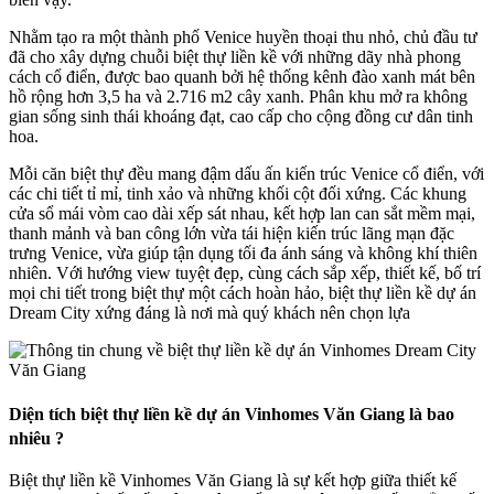
Nhằm tạo ra một thành phố Venice huyền thoại thu nhỏ, chủ đầu tư
đã cho xây dựng chuỗi biệt thự liền kề với những dãy nhà phong
cách cổ điển, được bao quanh bởi hệ thống kênh đào xanh mát bên
hồ rộng hơn 3,5 ha và 2.716 m2 cây xanh. Phân khu mở ra không
gian sống sinh thái khoáng đạt, cao cấp cho cộng đồng cư dân tinh
hoa.
Mỗi căn biệt thự đều mang đậm dấu ấn kiến trúc Venice cổ điển, với
các chi tiết tỉ mỉ, tinh xảo và những khối cột đối xứng. Các khung
cửa sổ mái vòm cao dài xếp sát nhau, kết hợp lan can sắt mềm mại,
thanh mảnh và ban công lớn vừa tái hiện kiến trúc lãng mạn đặc
trưng Venice, vừa giúp tận dụng tối đa ánh sáng và không khí thiên
nhiên. Với hướng view tuyệt đẹp, cùng cách sắp xếp, thiết kế, bố trí
mọi chi tiết trong biệt thự một cách hoàn hảo, biệt thự liền kề dự án
Dream City xứng đáng là nơi mà quý khách nên chọn lựa
Diện tích biệt thự liền kề dự án Vinhomes Văn Giang là bao
nhiêu ?
Biệt thự liền kề Vinhomes Văn Giang là sự kết hợp giữa thiết kế