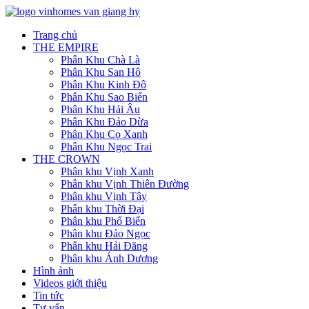
Trang chủ
THE EMPIRE
Phân Khu Chà Là
Phân Khu San Hô
Phân Khu Kinh Đô
Phân Khu Sao Biển
Phân Khu Hải Âu
Phân Khu Đảo Dừa
Phân Khu Cọ Xanh
Phân Khu Ngọc Trai
THE CROWN
Phân khu Vịnh Xanh
Phân khu Vịnh Thiên Đường
Phân khu Vịnh Tây
Phân khu Thời Đại
Phân khu Phố Biển
Phân khu Đảo Ngọc
Phân khu Hải Đăng
Phân khu Ánh Dương
Hình ảnh
Videos giới thiệu
Tin tức
Tư vấn