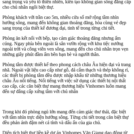
sang trọng và yếu tố thiên nhiên, kiến tạo không gian sống đẳng cấp
cho chủ nhân ngôi biệt thự.
Phòng khách với trần cao 5m, nhiều cửa sổ mở rộng tầm nhìn
hướng sông, mang đến không gian thoáng đãng, hòa cùng vẻ đẹp
sang trọng của thiết kế đương đại, tinh tế trong từng chi tiết.
Phòng ăn kết nối với bếp, tạo cảm giác thoáng đãng nhưng ấm
cúng. Ngay phía bên ngoài là sân vườn rộng với khu tiệc nướng
ngoài trời và công viên ven sông, mang đến cho chủ nhân trọn vẹn
những giây phút đầm ấm bên bạn bè và người thân.
Phòng tắm được thiết kế theo phong cách châu Âu hiện đại và trang
nhã. Ngoài vật liệu cao cấp như gỗ, đá cẩm thạch và thép không rỉ,
các thiết bị phòng tắm đều được nhập khẩu từ những thương hiệu
châu Âu nổi tiếng. Nổi tiếng với việc sử dụng các thiết bị nội thất
cao cấp, các căn biệt thự mang thương hiệu Vinhomes luôn mang
đến sự đẳng cấp xứng tầm với chủ nhân
Trong khi đó phòng ngủ lớn mang đến cảm giác thư thái, đặc biệt
với tầm nhìn trực diện hướng sông. Từng chi tiết trong căn biệt thự
đều phản ánh đậm nét cá tính và dấu ấn của gia chủ.
Diện tích biệt thự liền kề dự án Vinhomes Văn Giang dao động từ