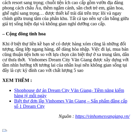
cách resort sang trọng; chuỗi tiện ích cao cấp gồm vườn địa đàng
phong cách châu Âu, thềm ngắm cảnh, sân chơi trẻ em, giàn hoa,
ghế nghỉ sang trọng… được thiết kế trải dài trên trục lõi và ngay
chính giữa trung tâm của phân khu. Tất cả tạo nên sự cân bằng giữa
giá trị sống hiện đại và không gian nghỉ dưỡng cao cấp.
– Cộng đồng tinh hoa
Khi ở biệt thự liền kề bạn sẽ có được hàng xóm cũng là những đối
tượng, tầng lớp ngang hàng, dễ dàng hòa nhập. Việc đi lại, mua bán
cũng thuận tiện hơn so với lựa chọn căn biệt thự ở xa trung tâm, dân
cư thưa thớt. Vinhomes Dream City Văn Giang được xây dựng với
tầm nhìn hướng tới tương lai của nhân loại nên không gian sống tại
đây là cực kỳ đỉnh cao với chất lượng 5 sao
XEM THÊM :
Shophouse dự án Dream City Văn Giang- Tiềm năng kiếm
hàng tỷ mỗi ngày
Biệt thự đơn lập Vinhomes Văn Giang – Sẩn phẩm đẳng cấp
số 1 Dream City
Nguồn :
https://vinhomesvangiang.vn/