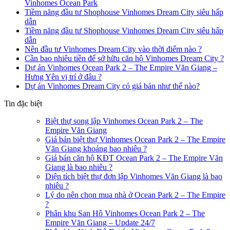
Vinhomes Ocean Park
Tiềm năng đầu tư Shophouse Vinhomes Dream City siêu hấp
dẫn
Tiềm năng đầu tư Shophouse Vinhomes Dream City siêu hấp
dẫn
Nên đầu tư Vinhomes Dream City vào thời điểm nào ?
Cần bao nhiêu tiền để sở hữu căn hộ Vinhomes Dream City ?
Dự án Vinhomes Ocean Park 2 – The Empire Văn Giang –
Hưng Yên vị trí ở đâu ?
Dự án Vinhomes Dream City có giá bán như thế nào?
Tin đặc biệt
Biệt thự song lập Vinhomes Ocean Park 2 – The
Empire Văn Giang
Giá bán biệt thự Vinhomes Ocean Park 2 – The Empire
Văn Giang khoảng bao nhiêu ?
Giá bán căn hộ KĐT Ocean Park 2 – The Empire Văn
Giang là bao nhiêu ?
Diện tích biệt thự đơn lập Vinhomes Văn Giang là bao
nhiêu ?
Lý do nên chọn mua nhà ở Ocean Park 2 – The Empire
?
Phân khu San Hô Vinhomes Ocean Park 2 – The
Empire Văn Giang – Update 24/7