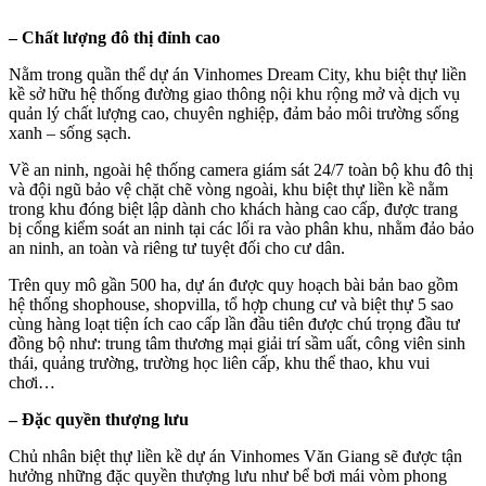
– Chất lượng đô thị đỉnh cao
Nằm trong quần thể dự án Vinhomes Dream City, khu biệt thự liền
kề sở hữu hệ thống đường giao thông nội khu rộng mở và dịch vụ
quản lý chất lượng cao, chuyên nghiệp, đảm bảo môi trường sống
xanh – sống sạch.
Về an ninh, ngoài hệ thống camera giám sát 24/7 toàn bộ khu đô thị
và đội ngũ bảo vệ chặt chẽ vòng ngoài, khu biệt thự liền kề nằm
trong khu đóng biệt lập dành cho khách hàng cao cấp, được trang
bị cổng kiểm soát an ninh tại các lối ra vào phân khu, nhằm đảo bảo
an ninh, an toàn và riêng tư tuyệt đối cho cư dân.
Trên quy mô gần 500 ha, dự án được quy hoạch bài bản bao gồm
hệ thống shophouse, shopvilla, tổ hợp chung cư và biệt thự 5 sao
cùng hàng loạt tiện ích cao cấp lần đầu tiên được chú trọng đầu tư
đồng bộ như: trung tâm thương mại giải trí sầm uất, công viên sinh
thái, quảng trường, trường học liên cấp, khu thể thao, khu vui
chơi…
– Đặc quyền thượng lưu
Chủ nhân biệt thự liền kề dự án Vinhomes Văn Giang sẽ được tận
hưởng những đặc quyền thượng lưu như bể bơi mái vòm phong