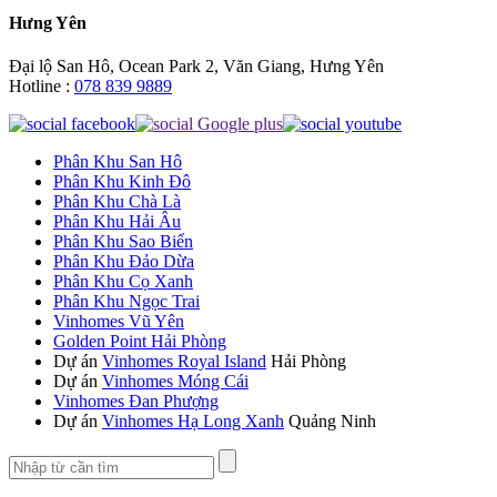
Hưng Yên
Đại lộ San Hô, Ocean Park 2, Văn Giang, Hưng Yên
Hotline :
078 839 9889
Phân Khu San Hô
Phân Khu Kinh Đô
Phân Khu Chà Là
Phân Khu Hải Âu
Phân Khu Sao Biển
Phân Khu Đảo Dừa
Phân Khu Cọ Xanh
Phân Khu Ngọc Trai
Vinhomes Vũ Yên
Golden Point Hải Phòng
Dự án
Vinhomes Royal Island
Hải Phòng
Dự án
Vinhomes Móng Cái
Vinhomes Đan Phượng
Dự án
Vinhomes Hạ Long Xanh
Quảng Ninh