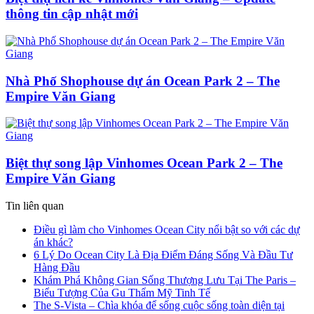
thông tin cập nhật mới
Nhà Phố Shophouse dự án Ocean Park 2 – The
Empire Văn Giang
Biệt thự song lập Vinhomes Ocean Park 2 – The
Empire Văn Giang
Tin liên quan
Điều gì làm cho Vinhomes Ocean City nổi bật so với các dự
án khác?
6 Lý Do Ocean City Là Địa Điểm Đáng Sống Và Đầu Tư
Hàng Đầu
Khám Phá Không Gian Sống Thượng Lưu Tại The Paris –
Biểu Tượng Của Gu Thẩm Mỹ Tinh Tế
The S-Vista – Chìa khóa để sống cuộc sống toàn diện tại