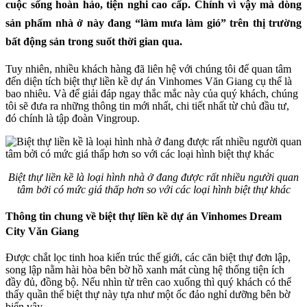
cuộc sống hoàn hảo, tiện nghi cao cấp. Chính vì vậy mà dòng
sản phẩm nhà ở này đang “làm mưa làm gió” trên thị trường
bất động sản trong suốt thời gian qua.
Tuy nhiên, nhiều khách hàng đã liên hệ với chúng tôi để quan tâm
đến diện tích biệt thự liền kề dự án Vinhomes Văn Giang cụ thể là
bao nhiêu. Và để giải đáp ngay thắc mắc này của quý khách, chúng
tôi sẽ đưa ra những thông tin mới nhất, chi tiết nhất từ chủ đầu tư,
đó chính là tập đoàn Vingroup.
Biệt thự liền kề là loại hình nhà ở đang được rất nhiều người quan
tâm bởi có mức giá thấp hơn so với các loại hình biệt thự khác
Thông tin chung về biệt thự liền kề dự án Vinhomes Dream
City Văn Giang
Được chắt lọc tinh hoa kiến trúc thế giới, các căn biệt thự đơn lập,
song lập nằm hài hòa bên bờ hồ xanh mát cùng hệ thống tiện ích
đầy đủ, đồng bộ. Nếu nhìn từ trên cao xuống thì quý khách có thể
thấy quần thể biệt thự này tựa như một ốc đảo nghỉ dưỡng bên bờ
biển vậy.