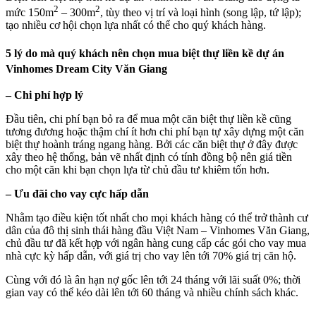
2
2
mức 150m
– 300m
, tùy theo vị trí và loại hình (song lập, tứ lập);
tạo nhiều cơ hội chọn lựa nhất có thể cho quý khách hàng.
5 lý do mà quý khách nên chọn mua biệt thự liền kề dự án
Vinhomes Dream City Văn Giang
– Chi phí hợp lý
Đầu tiên, chi phí bạn bỏ ra để mua một căn biệt thự liền kề cũng
tương đương hoặc thậm chí ít hơn chi phí bạn tự xây dựng một căn
biệt thự hoành tráng ngang hàng. Bởi các căn biệt thự ở đây được
xây theo hệ thống, bản vẽ nhất định có tính đồng bộ nên giá tiền
cho một căn khi bạn chọn lựa từ chủ đầu tư khiêm tốn hơn.
– Ưu đãi cho vay cực hấp dẫn
Nhằm tạo điều kiện tốt nhất cho mọi khách hàng có thể trở thành cư
dân của đô thị sinh thái hàng đầu Việt Nam – Vinhomes Văn Giang,
chủ đầu tư đã kết hợp với ngân hàng cung cấp các gói cho vay mua
nhà cực kỳ hấp dẫn, với giá trị cho vay lên tới 70% giá trị căn hộ.
Cùng với đó là ân hạn nợ gốc lên tới 24 tháng với lãi suất 0%; thời
gian vay có thể kéo dài lên tới 60 tháng và nhiều chính sách khác.