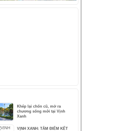
IDEO
ÀI VIẾT MỚI NHẤT
Khép lại chốn cũ, mở ra
chương sống mới tại Vịnh
Xanh
VỊNH XANH: TÂM ĐIỂM KẾT