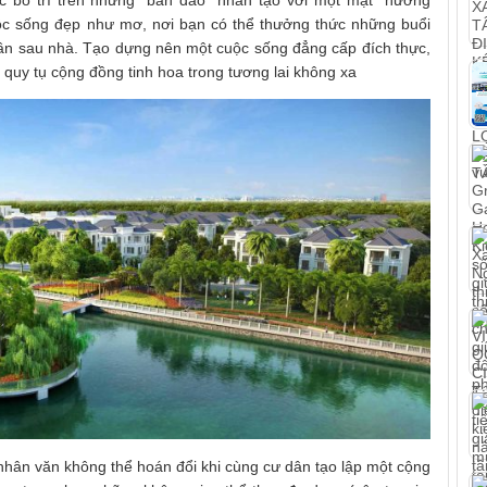
c bố trí trên những “bán đảo” nhân tạo với một mặt “hướng
ộc sống đẹp như mơ, nơi bạn có thể thưởng thức những buổi
 cần sau nhà. Tạo dựng nên một cuộc sống đẳng cấp đích thực,
quy tụ cộng đồng tinh hoa trong tương lai không xa
nhân văn không thể hoán đổi khi cùng cư dân tạo lập một cộng