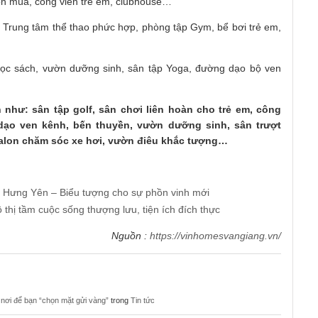
n bốn mùa, công viên trẻ em, clubhouse…
e: Trung tâm thể thao phức hợp, phòng tập Gym, bể bơi trẻ em,
 đọc sách, vườn dưỡng sinh, sân tập Yoga, đường dạo bộ ven
 như: sân tập golf, sân chơi liên hoàn cho trẻ em, công
dạo ven kênh, bến thuyền, vườn dưỡng sinh, sân trượt
salon chăm sóc xe hơi, vườn điêu khắc tượng…
 Hưng Yên – Biểu tượng cho sự phồn vinh mới
 thị tầm cuộc sống thượng lưu, tiện ích đích thực
Nguồn :
https://vinhomesvangiang.vn/
nơi để bạn “chọn mặt gửi vàng”
trong
Tin tức