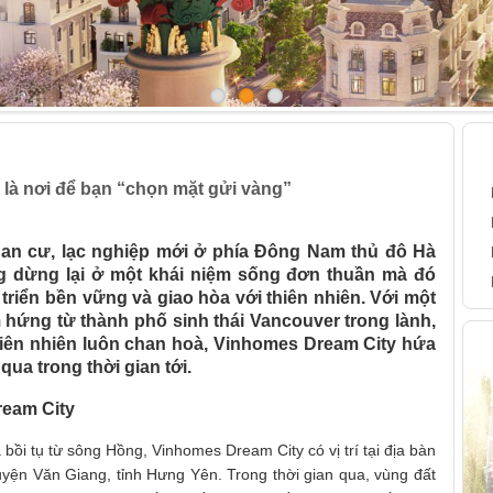
đáng là nơi để bạn “chọn mặt gửi vàng”
B
là nơi để bạn “chọn mặt gửi vàng”
an cư, lạc nghiệp mới ở phía Đông Nam thủ đô Hà
g dừng lại ở một khái niệm sống đơn thuần mà đó
 triển bền vững và giao hòa với thiên nhiên. Với một
m hứng từ thành phố sinh thái Vancouver trong lành,
H
thiên nhiên luôn chan hoà, Vinhomes Dream City hứa
qua trong thời gian tới.
ream City
 bồi tụ từ sông Hồng, Vinhomes Dream City có vị trí tại địa bàn
yện Văn Giang, tỉnh Hưng Yên. Trong thời gian qua, vùng đất