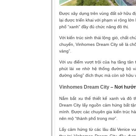
Được xây dựng trên vùng đất sở hữu đị
lại được triển khai với phạm vi rộng l
phố “xanh” đầy đủ chức năng đô thị.
Với kiến trúc sinh thái lộng gió, chất 
chuyển, Vinhomes Dream City sẽ là chố
vàng”.
Với ưu điểm vượt trội của hạ tầng tân 
phút lái xe nhờ hệ thống đường bộ v
đường sống” đích thực mà còn sở hữu vị
Vinhomes Dream City
– Nơi hưởn
Nắm bắt xu thế thiết kế xanh và đô th
Dream City lấy nguồn cảm hứng bất tận 
mình. Được các chuyên gia kiến trúc hà
nên mộ “thành phố trong mơ”.
Lấy cảm hứng từ các lâu đài Venice vư