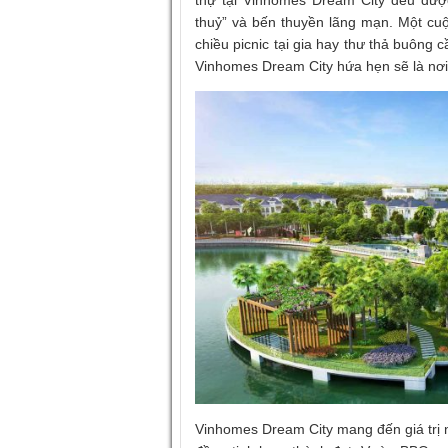
thự tại Vinhomes Dream City đều đượ
thuỷ” và bến thuyền lãng mạn. Một cu
chiều picnic tại gia hay thư thả buông
Vinhomes Dream City hứa hẹn sẽ là nơi 
Vinhomes Dream City mang đến giá trị 