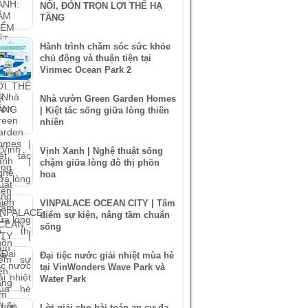
NỐI, ĐÓN TRỌN LỢI THẾ HẠ
TẦNG
Hành trình chăm sóc sức khỏe
chủ động và thuận tiện tại
Vinmec Ocean Park 2
Nhà vườn Green Garden Homes
| Kiệt tác sống giữa lòng thiên
nhiên
Vịnh Xanh | Nghệ thuật sống
chậm giữa lòng đô thị phồn
hoa
VINPALACE OCEAN CITY | Tâm
điểm sự kiện, nâng tầm chuẩn
sống
Đại tiệc nước giải nhiệt mùa hè
tại VinWonders Wave Park và
Water Park
Lời giải cho bài toán an cư đa