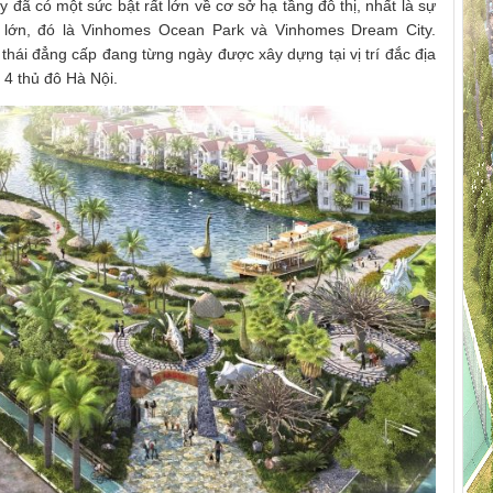
y đã có một sức bật rất lớn về cơ sở hạ tầng đô thị, nhất là sự
 lớn, đó là Vinhomes Ocean Park và Vinhomes Dream City.
thái đẳng cấp đang từng ngày được xây dựng tại vị trí đắc địa
 4 thủ đô Hà Nội.