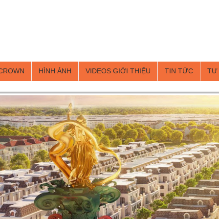
 CROWN
HÌNH ẢNH
VIDEOS GIỚI THIỆU
TIN TỨC
TƯ