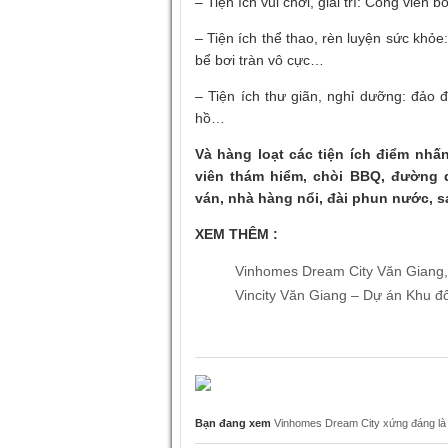
– Tiện ích vui chơi, giải trí: Công viê
– Tiện ích thể thao, rèn luyện sức khỏ
bể bơi tràn vô cực…
– Tiện ích thư giãn, nghỉ dưỡng: đảo
hồ…
Và hàng loạt các tiện ích điểm nhấn
viên thám hiểm, chòi BBQ, đường 
ván, nhà hàng nổi, đài phun nước, 
XEM THÊM :
Vinhomes Dream City Văn Giang,
Vincity Văn Giang – Dự án Khu đô
Bạn đang xem
Vinhomes Dream City xứng đáng là 