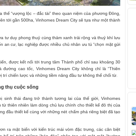
V
a thế “vượng lộc – đắc tài” theo quan niệm của phương Đông,
ớn lên tới gần 500ha, Vinhomes Dream City sẽ tựa như một thành
chứa tư duy phong thuỷ cùng thảm xanh trải rộng và thuỷ khí lưu
n an cư, lạc nghiệp được nhiều chủ nhân ưu tú “chọn mặt gửi
tiến, được kết nối tới trung tâm Thành phố chỉ sau khoảng 30
à đường cao tốc, Vinhomes Dream City không chỉ là “Thiên
 trí chiến lược và những tiềm năng đầu tư không thể chối từ.
g thụ cuộc sống
B
ị sinh thái đang trở thành tương lai của thế giới, Vinhomes
từ thiên nhiên làm dòng chủ lưu chính cho thiết kế đô thị của
ng đầu thiết kế cùng với những nét chấm phá riêng biệt đã tạo
ơn ra mặt biển với kiến trúc mái vòm đặc trưng, các căn biệt