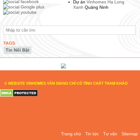
Dự án
Vinhomes Hạ Long
Xanh
Quảng Ninh
TAGS
Tin Nổi Bật
© WEBSITE VINHOMES VĂN GIANG CHỈ CÓ TÍNH CHẤT THAM KHẢO
Trang chủ
Tin tức
Tư vấn
Sitemap