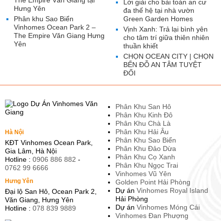
The Empire Văn Giang tại
Lời giải cho bài toán an cư
Hưng Yên
đa thế hệ tại nhà vườn
Phân khu Sao Biển
Green Garden Homes
Vinhomes Ocean Park 2 –
Vịnh Xanh: Trả lại bình yên
The Empire Văn Giang Hưng
cho tâm trí giữa thiên nhiên
Yên
thuần khiết
CHỌN OCEAN CITY | CHỌN
BẾN ĐỖ AN TÂM TUYỆT
ĐỐI
Phân Khu San Hô
Phân Khu Kinh Đô
Phân Khu Chà Là
Phân Khu Hải Âu
Hà Nội
Phân Khu Sao Biển
KĐT Vinhomes Ocean Park,
Phân Khu Đảo Dừa
Gia Lâm, Hà Nội
Phân Khu Cọ Xanh
Hotline :
0906 886 882
-
Phân Khu Ngọc Trai
0762 99 6666
Vinhomes Vũ Yên
Hưng Yên
Golden Point Hải Phòng
Dự án
Vinhomes Royal Island
Đại lộ San Hô, Ocean Park 2,
Hải Phòng
Văn Giang, Hưng Yên
Dự án
Vinhomes Móng Cái
Hotline :
078 839 9889
Vinhomes Đan Phượng