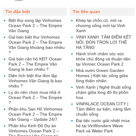
Tin đặc biệt
Tin liên quan
Biệt thự song lập Vinhomes
Khép lại chốn cũ, mở ra
Ocean Park 2 – The Empire
chương sống mới tại Vịnh
Văn Giang
Xanh
Giá bán biệt thự Vinhomes
VỊNH XANH: TÂM ĐIỂM KẾT
Ocean Park 2 – The Empire
NỐI, ĐÓN TRỌN LỢI THẾ
Văn Giang khoảng bao nhiêu
HẠ TẦNG
?
Hành trình chăm sóc sức
Giá bán căn hộ KĐT Ocean
khỏe chủ động và thuận tiện
Park 2 – The Empire Văn
tại Vinmec Ocean Park 2
Giang là bao nhiêu ?
Nhà vườn Green Garden
Diện tích biệt thự đơn lập
Homes | Kiệt tác sống giữa
Vinhomes Văn Giang là bao
lòng thiên nhiên
nhiêu ?
Vịnh Xanh | Nghệ thuật sống
Lý do nên chọn mua nhà ở
chậm giữa lòng đô thị phồn
Ocean Park 2 – The Empire
hoa
?
VINPALACE OCEAN CITY |
Phân khu San Hô Vinhomes
Tâm điểm sự kiện, nâng tầm
Ocean Park 2 – The Empire
chuẩn sống
Văn Giang – Update 24/7
Đại tiệc nước giải nhiệt mùa
Phân khu Kinh Đô Dự án
hè tại VinWonders Wave
Vinhomes Ocean Park 2 –
Park và Water Park