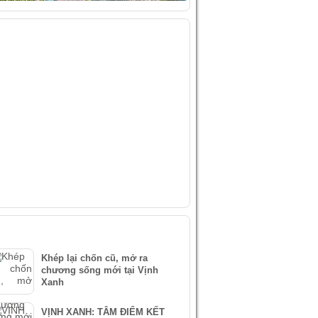
IDEO
ÀI VIẾT MỚI NHẤT
Khép lại chốn cũ, mở ra
chương sống mới tại Vịnh
Xanh
VỊNH XANH: TÂM ĐIỂM KẾT