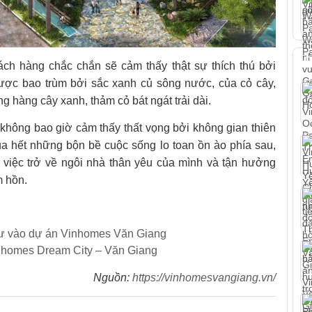
T
ch hàng chắc chắn sẽ cảm thấy thật sự thích thú bởi
được bao trùm bởi sắc xanh củ sông nước, của cỏ cây,
 hàng cây xanh, thảm cỏ bát ngát trải dài.
 không bao giờ cảm thấy thất vọng bởi không gian thiên
ua hết những bộn bề cuộc sống lo toan ồn ào phía sau,
 việc trở về ngôi nhà thân yêu của mình và tận hưởng
m hồn.
tư vào dự án Vinhomes Văn Giang
inhomes Dream City – Văn Giang
Nguồn:
https://vinhomesvangiang.vn/