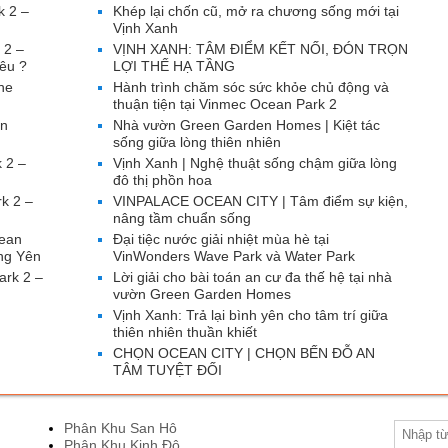
k 2 –
Khép lại chốn cũ, mở ra chương sống mới tại
Vịnh Xanh
 2 –
VỊNH XANH: TÂM ĐIỂM KẾT NỐI, ĐÓN TRỌN
êu ?
LỢI THẾ HẠ TẦNG
he
Hành trình chăm sóc sức khỏe chủ động và
thuận tiện tại Vinmec Ocean Park 2
ăn
Nhà vườn Green Garden Homes | Kiệt tác
sống giữa lòng thiên nhiên
 2 –
Vịnh Xanh | Nghệ thuật sống chậm giữa lòng
đô thị phồn hoa
k 2 –
VINPALACE OCEAN CITY | Tâm điểm sự kiện,
nâng tầm chuẩn sống
cean
Đại tiệc nước giải nhiệt mùa hè tại
ng Yên
VinWonders Wave Park và Water Park
ark 2 –
Lời giải cho bài toán an cư đa thế hệ tại nhà
vườn Green Garden Homes
Vịnh Xanh: Trả lại bình yên cho tâm trí giữa
thiên nhiên thuần khiết
CHỌN OCEAN CITY | CHỌN BẾN ĐỖ AN
TÂM TUYỆT ĐỐI
Phân Khu San Hô
Phân Khu Kinh Đô