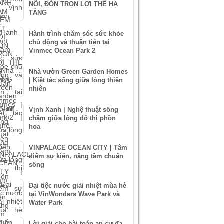
NỐI, ĐÓN TRỌN LỢI THẾ HẠ
TẦNG
Hành trình chăm sóc sức khỏe
chủ động và thuận tiện tại
Vinmec Ocean Park 2
Nhà vườn Green Garden Homes
| Kiệt tác sống giữa lòng thiên
nhiên
Vịnh Xanh | Nghệ thuật sống
chậm giữa lòng đô thị phồn
hoa
VINPALACE OCEAN CITY | Tâm
điểm sự kiện, nâng tầm chuẩn
sống
Đại tiệc nước giải nhiệt mùa hè
tại VinWonders Wave Park và
Water Park
Lời giải cho bài toán an cư đa