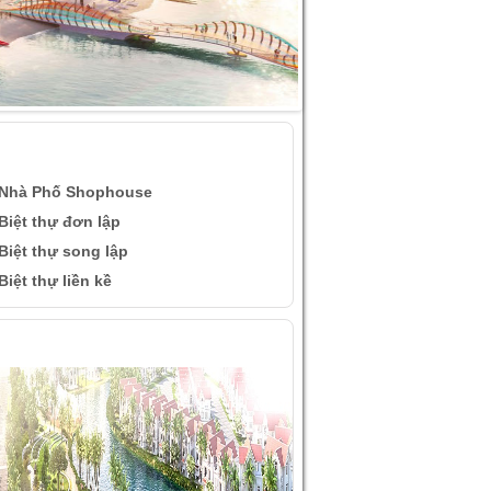
ÀI VIẾT QUAN TÂM
Nhà Phố Shophouse
Biệt thự đơn lập
Biệt thự song lập
Biệt thự liền kề
ÌNH ẢNH