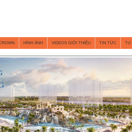
 CROWN
HÌNH ẢNH
VIDEOS GIỚI THIỆU
TIN TỨC
TƯ