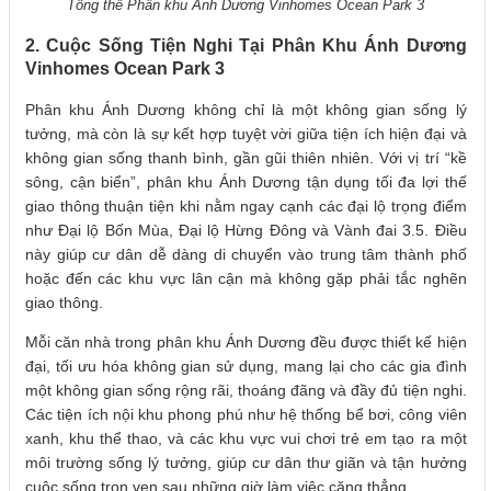
Tổng thể Phân khu Ánh Dương Vinhomes Ocean Park 3
2. Cuộc Sống Tiện Nghi Tại Phân Khu Ánh Dương
Vinhomes Ocean Park 3
Phân khu Ánh Dương không chỉ là một không gian sống lý
tưởng, mà còn là sự kết hợp tuyệt vời giữa tiện ích hiện đại và
không gian sống thanh bình, gần gũi thiên nhiên. Với vị trí “kề
sông, cận biển”, phân khu Ánh Dương tận dụng tối đa lợi thế
giao thông thuận tiện khi nằm ngay cạnh các đại lộ trọng điểm
như Đại lộ Bốn Mùa, Đại lộ Hừng Đông và Vành đai 3.5. Điều
này giúp cư dân dễ dàng di chuyển vào trung tâm thành phố
hoặc đến các khu vực lân cận mà không gặp phải tắc nghẽn
giao thông.
Mỗi căn nhà trong phân khu Ánh Dương đều được thiết kế hiện
đại, tối ưu hóa không gian sử dụng, mang lại cho các gia đình
một không gian sống rộng rãi, thoáng đãng và đầy đủ tiện nghi.
Các tiện ích nội khu phong phú như hệ thống bể bơi, công viên
xanh, khu thể thao, và các khu vực vui chơi trẻ em tạo ra một
môi trường sống lý tưởng, giúp cư dân thư giãn và tận hưởng
cuộc sống trọn vẹn sau những giờ làm việc căng thẳng.