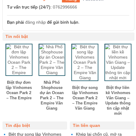
Tư vấn trực tiếp (24/7):
0762996666
Bạn phải
đăng nhập
để gửi bình luận.
Tin nổi bật
Biệt thự đơn
Nhà Phố
lập Vinhomes
Shophouse
Biệt thự song
Biệt thự liền
Ocean Park 2
dự án Ocean
lập Vinhomes
kề Vinhomes
– The Empire
Park 2 – The
Ocean Park 2
Văn Giang –
Empire Văn
– The Empire
Update thông
Giang
Văn Giang
tin cập nhật
mới
Tin đặc biệt
Tin liên quan
Biệt thự song lập Vinhomes
Khép lại chốn cũ, mở ra