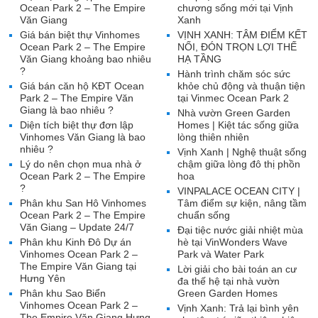
Ocean Park 2 – The Empire
chương sống mới tại Vịnh
Văn Giang
Xanh
Giá bán biệt thự Vinhomes
VỊNH XANH: TÂM ĐIỂM KẾT
Ocean Park 2 – The Empire
NỐI, ĐÓN TRỌN LỢI THẾ
Văn Giang khoảng bao nhiêu
HẠ TẦNG
?
Hành trình chăm sóc sức
Giá bán căn hộ KĐT Ocean
khỏe chủ động và thuận tiện
Park 2 – The Empire Văn
tại Vinmec Ocean Park 2
Giang là bao nhiêu ?
Nhà vườn Green Garden
Diện tích biệt thự đơn lập
Homes | Kiệt tác sống giữa
Vinhomes Văn Giang là bao
lòng thiên nhiên
nhiêu ?
Vịnh Xanh | Nghệ thuật sống
Lý do nên chọn mua nhà ở
chậm giữa lòng đô thị phồn
Ocean Park 2 – The Empire
hoa
?
VINPALACE OCEAN CITY |
Phân khu San Hô Vinhomes
Tâm điểm sự kiện, nâng tầm
Ocean Park 2 – The Empire
chuẩn sống
Văn Giang – Update 24/7
Đại tiệc nước giải nhiệt mùa
Phân khu Kinh Đô Dự án
hè tại VinWonders Wave
Vinhomes Ocean Park 2 –
Park và Water Park
The Empire Văn Giang tại
Lời giải cho bài toán an cư
Hưng Yên
đa thế hệ tại nhà vườn
Phân khu Sao Biển
Green Garden Homes
Vinhomes Ocean Park 2 –
Vịnh Xanh: Trả lại bình yên
The Empire Văn Giang Hưng