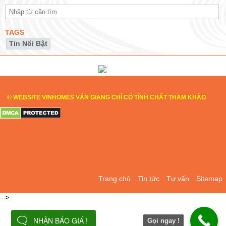
TAGS
Tin Nổi Bật
© WEBSITE VINHOMES VĂN GIANG CHỈ CÓ TÍNH CHẤT THAM KHẢO
Trang chủ
Tin tức
Tư vấn
Sitemap
-->
NHẬN BÁO GIÁ !
Gọi ngay !