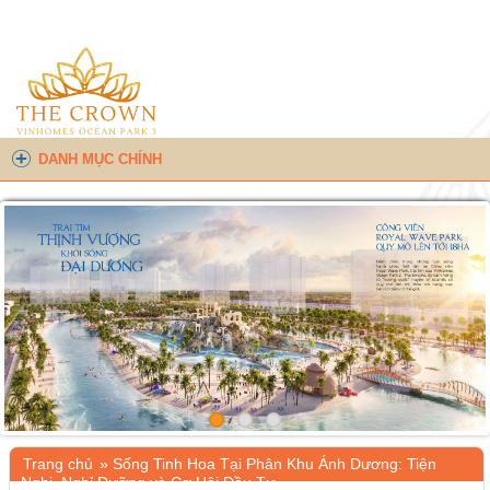
DANH MỤC CHÍNH
Trang chủ
»
Sống Tinh Hoa Tại Phân Khu Ánh Dương: Tiện
Nghi, Nghỉ Dưỡng và Cơ Hội Đầu Tư