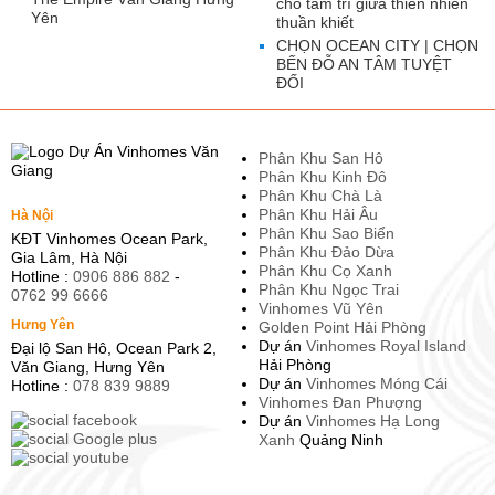
cho tâm trí giữa thiên nhiên
Yên
thuần khiết
CHỌN OCEAN CITY | CHỌN
BẾN ĐỖ AN TÂM TUYỆT
ĐỐI
Phân Khu San Hô
Phân Khu Kinh Đô
Phân Khu Chà Là
Phân Khu Hải Âu
Hà Nội
Phân Khu Sao Biển
KĐT Vinhomes Ocean Park,
Phân Khu Đảo Dừa
Gia Lâm, Hà Nội
Phân Khu Cọ Xanh
Hotline :
0906 886 882
-
Phân Khu Ngọc Trai
0762 99 6666
Vinhomes Vũ Yên
Hưng Yên
Golden Point Hải Phòng
Dự án
Vinhomes Royal Island
Đại lộ San Hô, Ocean Park 2,
Hải Phòng
Văn Giang, Hưng Yên
Dự án
Vinhomes Móng Cái
Hotline :
078 839 9889
Vinhomes Đan Phượng
Dự án
Vinhomes Hạ Long
Xanh
Quảng Ninh