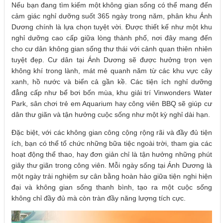
Nếu bạn đang tìm kiếm một không gian sống có thể mang đến
cảm giác nghỉ dưỡng suốt 365 ngày trong năm, phân khu Ánh
Dương chính là lựa chọn tuyệt vời. Được thiết kế như một khu
nghỉ dưỡng cao cấp giữa lòng thành phố, nơi đây mang đến
cho cư dân không gian sống thư thái với cảnh quan thiên nhiên
tuyệt đẹp. Cư dân tại Ánh Dương sẽ được hưởng trọn vẹn
không khí trong lành, mát mẻ quanh năm từ các khu vực cây
xanh, hồ nước và biển cả gần kề. Các tiện ích nghỉ dưỡng
đẳng cấp như bể bơi bốn mùa, khu giải trí Vinwonders Water
Park, sân chơi trẻ em Aquarium hay công viên BBQ sẽ giúp cư
dân thư giãn và tận hưởng cuộc sống như một kỳ nghỉ dài hạn.
Đặc biệt, với các không gian công cộng rộng rãi và đầy đủ tiện
ích, bạn có thể tổ chức những bữa tiệc ngoài trời, tham gia các
hoạt động thể thao, hay đơn giản chỉ là tận hưởng những phút
giây thư giãn trong công viên. Mỗi ngày sống tại Ánh Dương là
một ngày trải nghiệm sự cân bằng hoàn hảo giữa tiện nghi hiện
đại và không gian sống thanh bình, tạo ra một cuộc sống
không chỉ đầy đủ mà còn tràn đầy năng lượng tích cực.