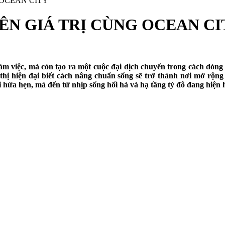
 OCEAN CITY
ÊN GIÁ TRỊ CÙNG OCEAN CI
làm việc, mà còn tạo ra một cuộc đại dịch chuyển trong cách dòng
hị hiện đại biết cách nâng chuẩn sống sẽ trở thành nơi mở rộng b
ời hứa hẹn, mà đến từ nhịp sống hối hả và hạ tầng tỷ đô đang hiện 