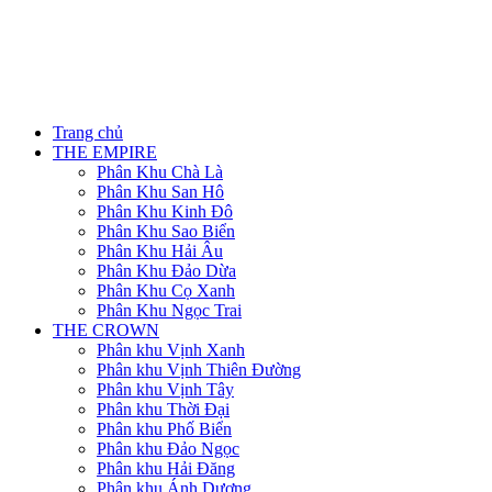
Trang chủ
THE EMPIRE
Phân Khu Chà Là
Phân Khu San Hô
Phân Khu Kinh Đô
Phân Khu Sao Biển
Phân Khu Hải Âu
Phân Khu Đảo Dừa
Phân Khu Cọ Xanh
Phân Khu Ngọc Trai
THE CROWN
Phân khu Vịnh Xanh
Phân khu Vịnh Thiên Đường
Phân khu Vịnh Tây
Phân khu Thời Đại
Phân khu Phố Biển
Phân khu Đảo Ngọc
Phân khu Hải Đăng
Phân khu Ánh Dương