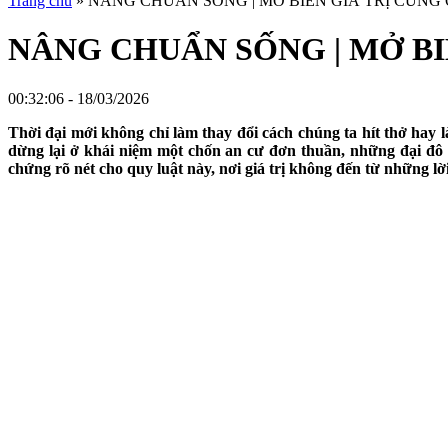
Trang chủ
»
NÂNG CHUẨN SỐNG | MỞ BIÊN GIÁ TRỊ CÙNG
NÂNG CHUẨN SỐNG | MỞ BI
00:32:06 - 18/03/2026
Thời đại mới không chỉ làm thay đổi cách chúng ta hít thở hay 
dừng lại ở khái niệm một chốn an cư đơn thuần, những đại đô t
chứng rõ nét cho quy luật này, nơi giá trị không đến từ những l