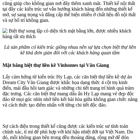
cũng giúp cho không gian nơi đây thêm xanh mát. Thiết kế nội thất
tại đây các kiến trúc sư vẫn hướng khách hàng đến những thiết kế
mở, sự sang trọng và đẳng cấp thể hiện nhiều ở chất liệu đồ nội thất
và sự bố trí không gian.
Là sản phẩm có kiến trúc giống nhau nên sự lựa chọn biệt thự liền
kề khá đơn giản đối với các khách hàng quan tâm
Mặt bằng biệt thự liền kề Vinhomes tại Văn Giang
Lấy cảm hứng từ kiến trúc Hy Lạp, các căn biệt thự liền kề dự án
Dream City Văn Giang được khắc họa dạng thức 4 cột trụ kinh
điển, mái đầu hồi tam giác và những chi tiết trang trí hình quả trám
đặc trưng. Các căn biệt thự mang dấu ấn Hy Lạp mang vẻ đẹp độc
đáo từ mọi góc nhìn nhờ liên kết hài hòa giữa không gian chức năng
và cách thức tạo điểm nhấn với từng chi tiết độc đáo.
Sự cách điệu trong thiết kế cũng được các kiến trúc sư tính toán
chính xác, tỉ mỉ để phù hợp với khí hậu nhiệt đới tại Việt Nam. Do
đó, mỗi không gian bên trong đều thoáng đãng, rộng mở để đón