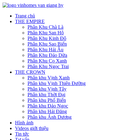
Trang chủ
THE EMPIRE
Phân Khu Chà Là
Phân Khu San Hô
Phân Khu Kinh Đô
Phân Khu Sao Biển
Phân Khu Hải Âu
Phân Khu Đảo Dừa
Phân Khu Cọ Xanh
Phân Khu Ngọc Trai
THE CROWN
Phân khu Vịnh Xanh
Phân khu Vịnh Thiên Đường
Phân khu Vịnh Tây
Phân khu Thời Đại
Phân khu Phố Biển
Phân khu Đảo Ngọc
Phân khu Hải Đăng
Phân khu Ánh Dương
Hình ảnh
Videos giới thiệu
Tin tức
Tư vấn