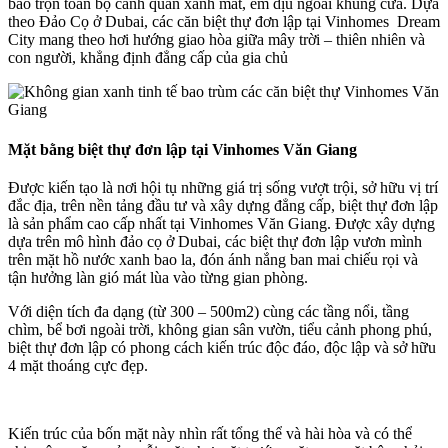
bao trọn toàn bộ cảnh quan xanh mát, êm dịu ngoài khung cửa. Dựa
theo Đảo Cọ ở Dubai, các căn biệt thự đơn lập tại Vinhomes Dream
City mang theo hơi hướng giao hòa giữa mây trời – thiên nhiên và
con người, khẳng định đẳng cấp của gia chủ
Mặt bằng biệt thự đơn lập tại Vinhomes Văn Giang
Được kiến tạo là nơi hội tụ những giá trị sống vượt trội, sở hữu vị trí
đắc địa, trên nền tảng đầu tư và xây dựng đẳng cấp, biệt thự đơn lập
là sản phẩm cao cấp nhất tại Vinhomes Văn Giang. Được xây dựng
dựa trên mô hình đảo cọ ở Dubai, các biệt thự đơn lập vươn mình
trên mặt hồ nước xanh bao la, đón ánh nắng ban mai chiếu rọi và
tận hưởng làn gió mát lùa vào từng gian phòng.
Với diện tích đa dạng (từ 300 – 500m2) cùng các tầng nổi, tầng
chìm, bể bơi ngoài trời, không gian sân vườn, tiểu cảnh phong phú,
biệt thự đơn lập có phong cách kiến trúc độc đáo, độc lập và sở hữu
4 mặt thoáng cực đẹp.
Kiến trúc của bốn mặt này nhìn rất tổng thể và hài hòa và có thể