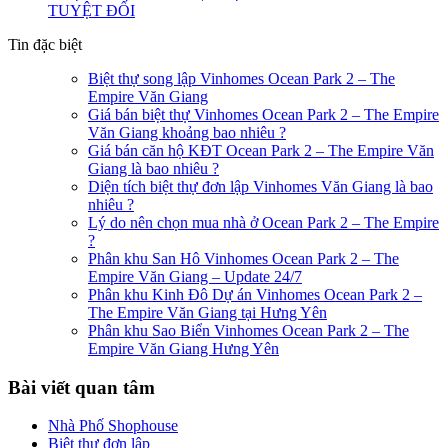
TUYỆT ĐỐI
Tin đặc biệt
Biệt thự song lập Vinhomes Ocean Park 2 – The
Empire Văn Giang
Giá bán biệt thự Vinhomes Ocean Park 2 – The Empire
Văn Giang khoảng bao nhiêu ?
Giá bán căn hộ KĐT Ocean Park 2 – The Empire Văn
Giang là bao nhiêu ?
Diện tích biệt thự đơn lập Vinhomes Văn Giang là bao
nhiêu ?
Lý do nên chọn mua nhà ở Ocean Park 2 – The Empire
?
Phân khu San Hô Vinhomes Ocean Park 2 – The
Empire Văn Giang – Update 24/7
Phân khu Kinh Đô Dự án Vinhomes Ocean Park 2 –
The Empire Văn Giang tại Hưng Yên
Phân khu Sao Biển Vinhomes Ocean Park 2 – The
Empire Văn Giang Hưng Yên
Bài viết quan tâm
Nhà Phố Shophouse
Biệt thự đơn lập