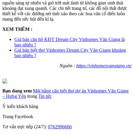
nguồn sáng tự nhiên và gió trời mát lành từ không gian sinh thái
khoáng đạt xung quanh. Các chi tiết trang trí, các đồ nội thất được
thiết kế với các đường nét tinh xảo theo các hoa văn cổ điển luôn
mang đến sức hút đến kì lạ.
XEM THÊM :
Giá bán căn hộ KĐT Dream City Vinhomes Văn Giang là
bao nhiêu ?
Giá bán biệt thự Vinhomes Dream City Văn Giang khoảng
bao nhiêu ?
Nguồn :
https://vinhomesvangiang.vn/
Bạn đang xem
Mặt bằng căn biệt thự dự án Vinhomes Văn Giang
– Hưng Yên
trong
Tin tức
Ý kiến khách hàng
Trang
Facebook
Tư vấn trực tiếp (24/7):
0762996666