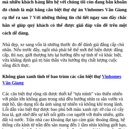
mà nhiều khách hàng liên hệ với chúng tôi còn đang băn khoăn
đó chính là mặt bằng căn biệt thự dự án Vinhomes Văn Giang
cụ thể ra sao ? Với những thông tin chi tiết ngay sau đây chắc
hẳn sẽ giúp quý khách có thể được giải đáp vấn đề trên một
cách dễ dàng.
Nhà đẹp, xe sang vốn là những thước đo để đánh giá đẳng cấp chủ
nhân. Nếu trước đây, ngôi nhà phải bề thế mới thể hiện được đẳng
cấp, thì nay, giới thượng lưu lại hướng đến sự tinh tế và khác biệt,
vừa khẳng định giá trị bản thân vừa hưởng thụ chất lượng cuộc
sống đích thực.
Không gian xanh tinh tế bao trùm các căn biệt thự
Vinhomes
Văn Giang
Các căn biệt thự rộng rãi được thiết kế “tựa mình” vào thiên nhiên
với phần lớn không gian trong nhà đều hướng nhìn ra sân vườn và
mặt hồ, tận dụng tối đa ánh sáng tự nhiên và không khí trong lành.
Lối dẫn vào biệt thự được bao phủ bởi màu xanh rực rỡ của cỏ cây
hoa lá, gợi nhớ đến sự kết nối giữa con người với thiên nhiên, giữa
đất và nước. Trần nhà cao khoáng đạt tạo cảm giác thoáng đãng, hệ
thống cửa kính từ trần đến sàn mang đến 1 tầm nhìn không giới hạn,