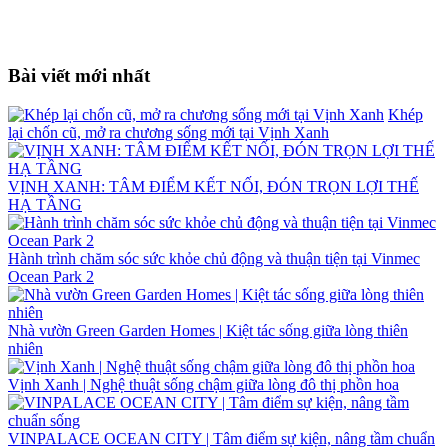
Bài viết mới nhất
Khép
lại chốn cũ, mở ra chương sống mới tại Vịnh Xanh
VỊNH XANH: TÂM ĐIỂM KẾT NỐI, ĐÓN TRỌN LỢI THẾ
HẠ TẦNG
Hành trình chăm sóc sức khỏe chủ động và thuận tiện tại Vinmec
Ocean Park 2
Nhà vườn Green Garden Homes | Kiệt tác sống giữa lòng thiên
nhiên
Vịnh Xanh | Nghệ thuật sống chậm giữa lòng đô thị phồn hoa
VINPALACE OCEAN CITY | Tâm điểm sự kiện, nâng tầm chuẩn