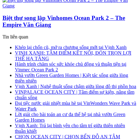
Biệt thự song lập Vinhomes Ocean Park 2 – The
Empire Văn Giang
Tin liên quan
Khép lại chốn cũ, mở ra chương sống mới tại Vịnh Xanh
VỊNH XANH: TÂM ĐIỂM KẾT NỐI, ĐÓN TRỌN LỢI
THẾ HẠ TẦNG
Hành trình chăm sóc sức khỏe chủ động và thuận tiện tại
Vinmec Ocean Park 2
Nhà vườn Green Garden Homes | Kiệt tác sống giữa lòng
thiên nhiên
Vịnh Xanh | Nghệ thuật sống chậm giữa lòng đô thị phồn hoa
VINPALACE OCEAN CITY | Tâm điểm sự kiện, nâng tầm
chuẩn sống
Đại tiệc nước giải nhiệt mùa hè tại VinWonders Wave Park và
Water Park
Lời giải cho bài toán an cư đa thế hệ tại nhà vườn Green
Garden Homes
Vịnh Xanh: Trả lại bình yên cho tâm trí giữa thiên nhiên
thuần khiết
CHỌN OCEAN CITY | CHỌN BẾN ĐỖ AN TÂM