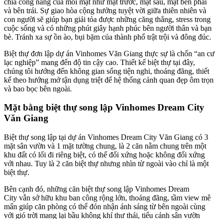
chia công năng của mỗi mặt như mặt trước, mặt sau, mặt bên phải
và bên trái. Sự giao hòa cộng hưởng tuyệt vời giữa thiên nhiên và
con người sẽ giúp bạn giải tỏa được những căng thẳng, stress trong
cuộc sống và có những phút giây hạnh phúc bên người thân và bạn
bè. Tránh xa sự ồn ào, bụi bặm của thành phố trật trội và đông đúc.
Biệt thự đơn lập dự án Vinhomes Văn Giang thực sự là chốn “an cư
lạc nghiệp” mang đến độ tin cậy cao. Thiết kế biệt thự tại đây,
chúng tôi hướng đến không gian sống tiện nghi, thoáng đãng, thiết
kế theo hướng mở tận dụng triệt để hệ thống cảnh quan đẹp ôm trọn
và bao bọc bên ngoài.
Mặt bằng biệt thự song lập Vinhomes Dream City
Văn Giang
Biệt thự song lập tại dự án Vinhomes Dream City Văn Giang có 3
mặt sân vườn và 1 mặt tường chung, là 2 căn nằm chung trên một
khu đất có lối đi riêng biệt, có thể đối xứng hoặc không đối xứng
với nhau. Tuy là 2 căn biệt thự nhưng nhìn từ ngoài vào chỉ là một
biệt thự.
Bên cạnh đó, những căn biệt thự song lập Vinhomes Dream
City vẫn sở hữu khu ban công rộng lớn, thoáng đãng, tầm view mê
mẩn giúp căn phòng có thể đón nhận ánh sáng từ bên ngoài cùng
với gió trời mang lại bầu không khí thư thái, tiểu cảnh sân vườn