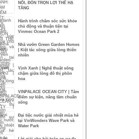
NỐI, ĐÓN TRỌN LỢI THẾ HẠ
TẦNG
Hành trình chăm sóc sức khỏe
chủ động và thuận tiện tại
Vinmec Ocean Park 2
Nhà vườn Green Garden Homes
| Kiệt tác sống giữa lòng thiên
nhiên
Vịnh Xanh | Nghệ thuật sống
chậm giữa lòng đô thị phồn
hoa
VINPALACE OCEAN CITY | Tâm
điểm sự kiện, nâng tầm chuẩn
sống
Đại tiệc nước giải nhiệt mùa hè
tại VinWonders Wave Park và
Water Park
Lời giải cho bài toán an cư đa