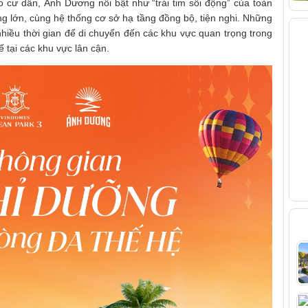
cư dân, Ánh Dương nổi bật như “trái tim sôi động” của toàn
ng lớn, cùng hệ thống cơ sở hạ tầng đồng bộ, tiện nghi. Những
V
hiều thời gian để di chuyển đến các khu vực quan trọng trong
ế tại các khu vực lân cận.
B