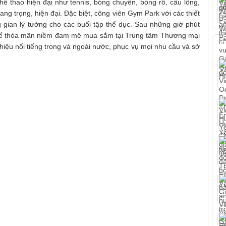
hể thao hiện đại như tennis, bóng chuyền, bóng rổ, cầu lông,
 sang trọng, hiện đại. Đặc biệt, công viên Gym Park với các thiết
g gian lý tưởng cho các buổi tập thể dục. Sau những giờ phút
thể thỏa mãn niềm đam mê mua sắm tại Trung tâm Thương mại
T
iệu nổi tiếng trong và ngoài nước, phục vụ mọi nhu cầu và sở