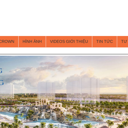
 CROWN
HÌNH ẢNH
VIDEOS GIỚI THIỆU
TIN TỨC
TƯ