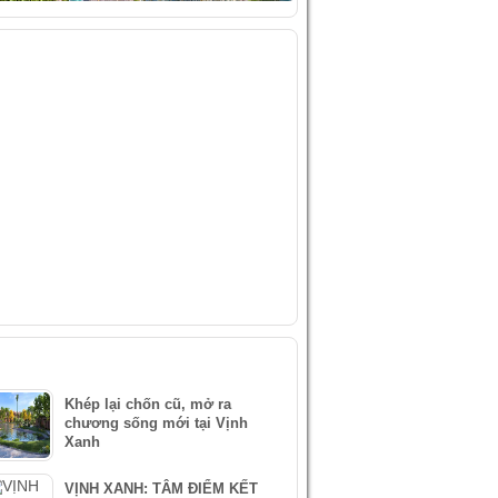
IDEO
ÀI VIẾT MỚI NHẤT
Khép lại chốn cũ, mở ra
chương sống mới tại Vịnh
Xanh
VỊNH XANH: TÂM ĐIỂM KẾT