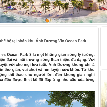
 mọi thế hệ tại phân khu Ánh Dương Vin Ocean Park
B
thế hệ tại phân khu Ánh Dương Vin Ocean Park
s Ocean Park 3 là một không gian sống lý tưởng,
iện đại và môi trường sống thân thiện, đa dạng. Với
uyệt vời cho mọi lứa tuổi, Ánh Dương không chỉ là
ân thư giãn, vui chơi và rèn luyện sức khỏe. Từ khu
H
động thể thao cho người lớn, đến không gian nghỉ
 cả đều được thiết kế để đáp ứng nhu cầu của từng