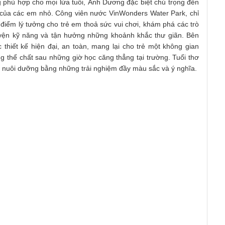
g phù hợp cho mọi lứa tuổi, Ánh Dương đặc biệt chú trọng đến
ất của các em nhỏ. Công viên nước VinWonders Water Park, chỉ
 điểm lý tưởng cho trẻ em thoả sức vui chơi, khám phá các trò
n luyện kỹ năng và tận hưởng những khoảnh khắc thư giãn. Bên
thiết kế hiện đại, an toàn, mang lại cho trẻ một không gian
 thể chất sau những giờ học căng thẳng tại trường. Tuổi thơ
 nuôi dưỡng bằng những trải nghiệm đầy màu sắc và ý nghĩa.