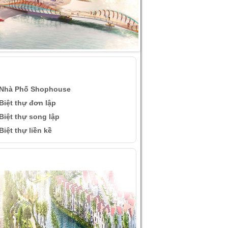
ÀI VIẾT QUAN TÂM
Nhà Phố Shophouse
Biệt thự đơn lập
Biệt thự song lập
Biệt thự liền kề
ÌNH ẢNH