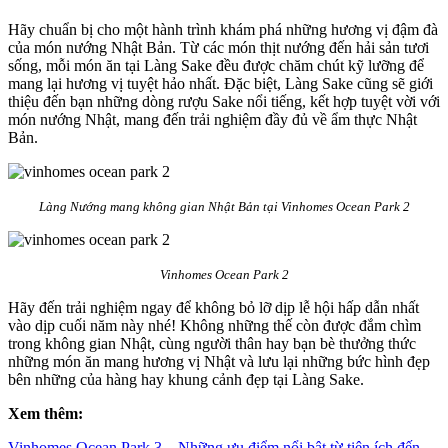
Hãy chuẩn bị cho một hành trình khám phá những hương vị đậm đà
của món nướng Nhật Bản. Từ các món thịt nướng đến hải sản tươi
sống, mỗi món ăn tại Làng Sake đều được chăm chút kỹ lưỡng để
mang lại hương vị tuyệt hảo nhất. Đặc biệt, Làng Sake cũng sẽ giới
thiệu đến bạn những dòng rượu Sake nổi tiếng, kết hợp tuyệt vời với
món nướng Nhật, mang đến trải nghiệm đầy đủ về ẩm thực Nhật
Bản.
Làng Nướng mang không gian Nhật Bản tại Vinhomes Ocean Park 2
Vinhomes Ocean Park 2
Hãy đến trải nghiệm ngay để không bỏ lỡ dịp lễ hội hấp dẫn nhất
vào dịp cuối năm này nhé! Không những thế còn được đắm chìm
trong không gian Nhật, cùng người thân hay bạn bè thưởng thức
những món ăn mang hương vị Nhật và lưu lại những bức hình đẹp
bên những của hàng hay khung cảnh đẹp tại Làng Sake.
Xem thêm:
Vinhomes Ocean Park 3 – Những ưu điểm nổi bật từ tiện ích đến