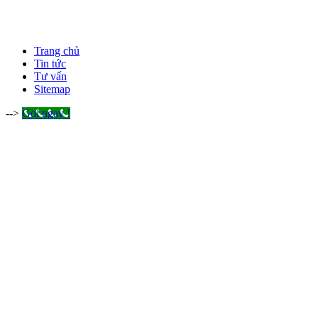
Trang chủ
Tin tức
Tư vấn
Sitemap
-->
Gọi ngay !