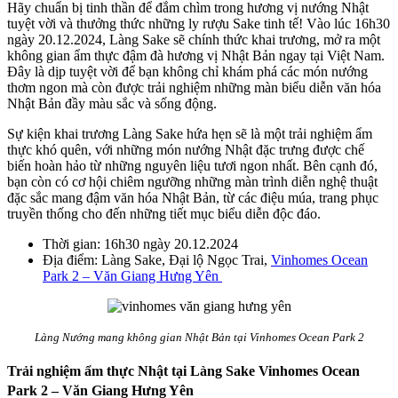
Hãy chuẩn bị tinh thần để đắm chìm trong hương vị nướng Nhật
tuyệt vời và thưởng thức những ly rượu Sake tinh tế! Vào lúc 16h30
ngày 20.12.2024, Làng Sake sẽ chính thức khai trương, mở ra một
không gian ẩm thực đậm đà hương vị Nhật Bản ngay tại Việt Nam.
Đây là dịp tuyệt vời để bạn không chỉ khám phá các món nướng
thơm ngon mà còn được trải nghiệm những màn biểu diễn văn hóa
Nhật Bản đầy màu sắc và sống động.
Sự kiện khai trương Làng Sake hứa hẹn sẽ là một trải nghiệm ẩm
thực khó quên, với những món nướng Nhật đặc trưng được chế
biến hoàn hảo từ những nguyên liệu tươi ngon nhất. Bên cạnh đó,
bạn còn có cơ hội chiêm ngưỡng những màn trình diễn nghệ thuật
đặc sắc mang đậm văn hóa Nhật Bản, từ các điệu múa, trang phục
truyền thống cho đến những tiết mục biểu diễn độc đáo.
Thời gian: 16h30 ngày 20.12.2024
Địa điểm: Làng Sake, Đại lộ Ngọc Trai,
Vinhomes Ocean
Park 2 – Văn Giang Hưng Yên
Làng Nướng mang không gian Nhật Bản tại Vinhomes Ocean Park 2
Trải nghiệm ẩm thực Nhật tại Làng Sake Vinhomes Ocean
Park 2 – Văn Giang Hưng Yên