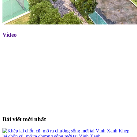
Video
Bài viết mới nhất
Khép
lại chốn cũ, mở ra chương sống mới tại Vịnh Xanh