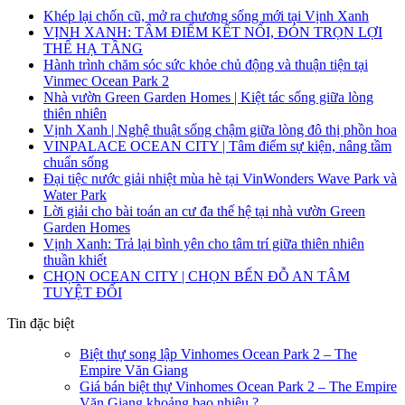
Khép lại chốn cũ, mở ra chương sống mới tại Vịnh Xanh
VỊNH XANH: TÂM ĐIỂM KẾT NỐI, ĐÓN TRỌN LỢI
THẾ HẠ TẦNG
Hành trình chăm sóc sức khỏe chủ động và thuận tiện tại
Vinmec Ocean Park 2
Nhà vườn Green Garden Homes | Kiệt tác sống giữa lòng
thiên nhiên
Vịnh Xanh | Nghệ thuật sống chậm giữa lòng đô thị phồn hoa
VINPALACE OCEAN CITY | Tâm điểm sự kiện, nâng tầm
chuẩn sống
Đại tiệc nước giải nhiệt mùa hè tại VinWonders Wave Park và
Water Park
Lời giải cho bài toán an cư đa thế hệ tại nhà vườn Green
Garden Homes
Vịnh Xanh: Trả lại bình yên cho tâm trí giữa thiên nhiên
thuần khiết
CHỌN OCEAN CITY | CHỌN BẾN ĐỖ AN TÂM
TUYỆT ĐỐI
Tin đặc biệt
Biệt thự song lập Vinhomes Ocean Park 2 – The
Empire Văn Giang
Giá bán biệt thự Vinhomes Ocean Park 2 – The Empire
Văn Giang khoảng bao nhiêu ?