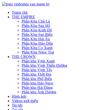
Trang chủ
THE EMPIRE
Phân Khu Chà Là
Phân Khu San Hô
Phân Khu Kinh Đô
Phân Khu Sao Biển
Phân Khu Hải Âu
Phân Khu Đảo Dừa
Phân Khu Cọ Xanh
Phân Khu Ngọc Trai
THE CROWN
Phân khu Vịnh Xanh
Phân khu Vịnh Thiên Đường
Phân khu Vịnh Tây
Phân khu Thời Đại
Phân khu Phố Biển
Phân khu Đảo Ngọc
Phân khu Hải Đăng
Phân khu Ánh Dương
Hình ảnh
Videos giới thiệu
Tin tức
Tư vấn