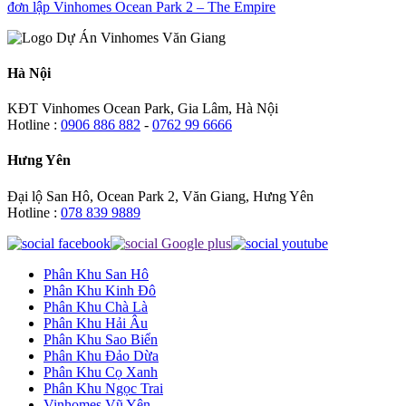
đơn lập Vinhomes Ocean Park 2 – The Empire
Hà Nội
KĐT Vinhomes Ocean Park, Gia Lâm, Hà Nội
Hotline :
0906 886 882
-
0762 99 6666
Hưng Yên
Đại lộ San Hô, Ocean Park 2, Văn Giang, Hưng Yên
Hotline :
078 839 9889
Phân Khu San Hô
Phân Khu Kinh Đô
Phân Khu Chà Là
Phân Khu Hải Âu
Phân Khu Sao Biển
Phân Khu Đảo Dừa
Phân Khu Cọ Xanh
Phân Khu Ngọc Trai
Vinhomes Vũ Yên