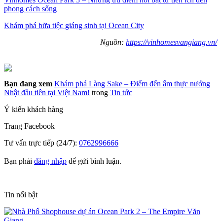
phong cách sống
Khám phá bữa tiệc giáng sinh tại Ocean City
Nguồn:
https://vinhomesvangiang.vn/
Bạn đang xem
Khám phá Làng Sake – Điểm đến ẩm thực nướng
Nhật đầu tiên tại Việt Nam!
trong
Tin tức
Ý kiến khách hàng
Trang
Facebook
Tư vấn trực tiếp (24/7):
0762996666
Bạn phải
đăng nhập
để gửi bình luận.
Tin nổi bật