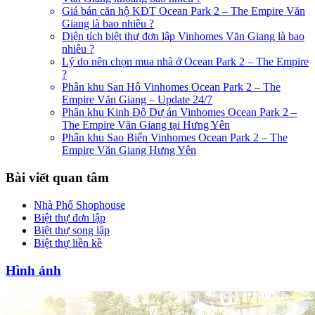
Giá bán căn hộ KĐT Ocean Park 2 – The Empire Văn
Giang là bao nhiêu ?
Diện tích biệt thự đơn lập Vinhomes Văn Giang là bao
nhiêu ?
Lý do nên chọn mua nhà ở Ocean Park 2 – The Empire
?
Phân khu San Hô Vinhomes Ocean Park 2 – The
Empire Văn Giang – Update 24/7
Phân khu Kinh Đô Dự án Vinhomes Ocean Park 2 –
The Empire Văn Giang tại Hưng Yên
Phân khu Sao Biển Vinhomes Ocean Park 2 – The
Empire Văn Giang Hưng Yên
Bài viết quan tâm
Nhà Phố Shophouse
Biệt thự đơn lập
Biệt thự song lập
Biệt thự liền kề
Hình ảnh