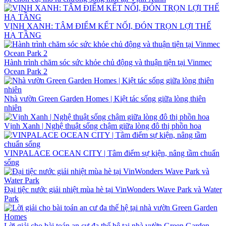
VỊNH XANH: TÂM ĐIỂM KẾT NỐI, ĐÓN TRỌN LỢI THẾ
HẠ TẦNG
Hành trình chăm sóc sức khỏe chủ động và thuận tiện tại Vinmec
Ocean Park 2
Nhà vườn Green Garden Homes | Kiệt tác sống giữa lòng thiên
nhiên
Vịnh Xanh | Nghệ thuật sống chậm giữa lòng đô thị phồn hoa
VINPALACE OCEAN CITY | Tâm điểm sự kiện, nâng tầm chuẩn
sống
Đại tiệc nước giải nhiệt mùa hè tại VinWonders Wave Park và Water
Park
Lời giải cho bài toán an cư đa thế hệ tại nhà vườn Green Garden