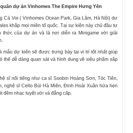
 ra quân dự án Vinhomes The Empire Hưng Yên
ng Cá Voi ( Vinhomes Ocean Park, Gia Lâm, Hà Nội) dư
ales khắp mọi miền tổ quốc. Tại sự kiện này chủ đầu tư
h thức của dự án và là nơi diễn ra Minigame với giải
n.
 mẫu dự kiến sẽ được trưng bày tại vị trí tốt nhất giúp
 có thể dễ dàng quan sát và hình dung về siêu phẩm sắp
hệ sĩ nổi tiếng như ca sĩ Soobin Hoàng Sơn, Tóc Tiên,
, nghệ sĩ Cello Bùi Hà Miên, Đinh Hoài Xuân hứa hẹn
t đêm nhạc tuyệt vời và đẳng cấp.