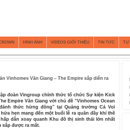
 CROWN
HÌNH ẢNH
VIDEOS GIỚI THIỆU
TIN TỨC
TƯ
quân dự án Vinhomes Văn Giang – The Empire sắp diễn ra
B
ự án Vinhomes Văn Giang – The Empire sắp diễn ra
Tập đoàn Vingroup chính thức tổ chức Sự kiện Kick
The Empire Văn Giang với chủ đề “Vinhomes Ocean
 đánh thức hừng đông” tại Quảng trường Cá Voi
 hứa hẹn mang đến một buổi lễ ra quân đầy khí thế
H
 hấp dẫn xoay quanh Khu đô thị sinh thái lớn nhất
 sắp được ra mắt.