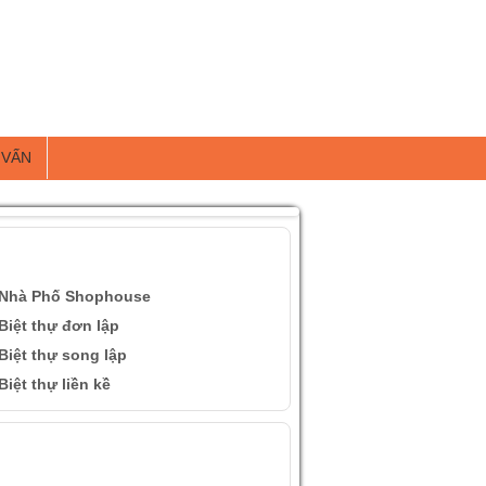
 VẤN
ÀI VIẾT QUAN TÂM
Nhà Phố Shophouse
Biệt thự đơn lập
Biệt thự song lập
Biệt thự liền kề
ÌNH ẢNH