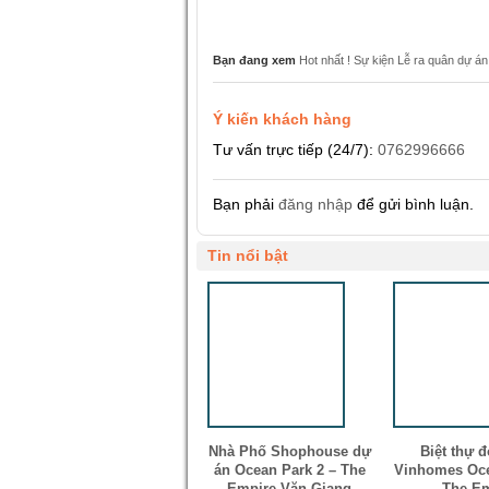
Bạn đang xem
Hot nhất ! Sự kiện Lễ ra quân dự á
Ý kiến khách hàng
Tư vấn trực tiếp (24/7):
0762996666
Bạn phải
đăng nhập
để gửi bình luận.
Tin nổi bật
Nhà Phố Shophouse dự
Biệt thự đ
án Ocean Park 2 – The
Vinhomes Oce
Empire Văn Giang
– The E