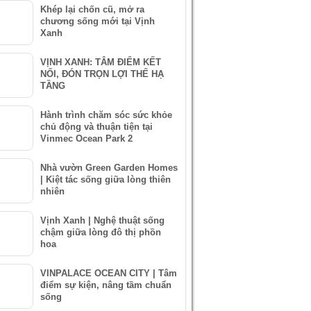
Khép lại chốn cũ, mở ra
chương sống mới tại Vịnh
Xanh
VỊNH XANH: TÂM ĐIỂM KẾT
NỐI, ĐÓN TRỌN LỢI THẾ HẠ
TẦNG
Hành trình chăm sóc sức khỏe
chủ động và thuận tiện tại
Vinmec Ocean Park 2
Nhà vườn Green Garden Homes
| Kiệt tác sống giữa lòng thiên
nhiên
Vịnh Xanh | Nghệ thuật sống
chậm giữa lòng đô thị phồn
hoa
VINPALACE OCEAN CITY | Tâm
điểm sự kiện, nâng tầm chuẩn
sống