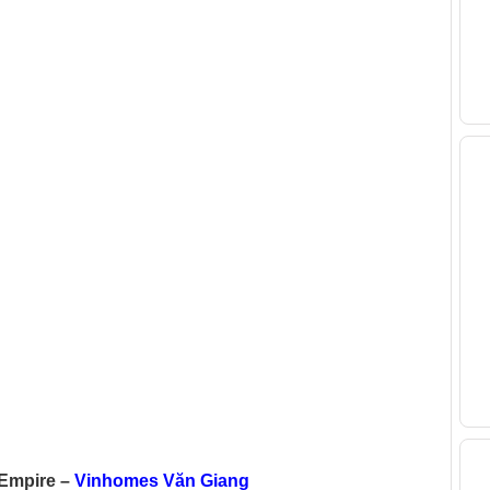
V
B
Empire –
Vinhomes Văn Giang