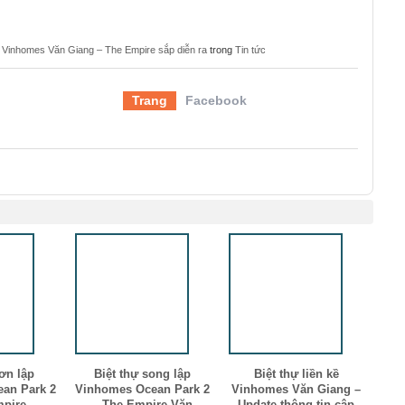
n Vinhomes Văn Giang – The Empire sắp diễn ra
trong
Tin tức
Trang
Facebook
ơn lập
Biệt thự song lập
Biệt thự liền kề
an Park 2
Vinhomes Ocean Park 2
Vinhomes Văn Giang –
mpire
– The Empire Văn
Update thông tin cập