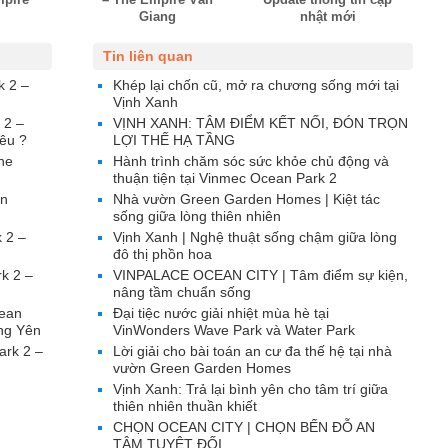
Giang
nhật mới
Tin liên quan
k 2 –
Khép lại chốn cũ, mở ra chương sống mới tại
Vịnh Xanh
 2 –
VỊNH XANH: TÂM ĐIỂM KẾT NỐI, ĐÓN TRỌN
êu ?
LỢI THẾ HẠ TẦNG
he
Hành trình chăm sóc sức khỏe chủ động và
thuận tiện tại Vinmec Ocean Park 2
ăn
Nhà vườn Green Garden Homes | Kiệt tác
sống giữa lòng thiên nhiên
 2 –
Vịnh Xanh | Nghệ thuật sống chậm giữa lòng
đô thị phồn hoa
k 2 –
VINPALACE OCEAN CITY | Tâm điểm sự kiện,
nâng tầm chuẩn sống
cean
Đại tiệc nước giải nhiệt mùa hè tại
ng Yên
VinWonders Wave Park và Water Park
ark 2 –
Lời giải cho bài toán an cư đa thế hệ tại nhà
vườn Green Garden Homes
Vịnh Xanh: Trả lại bình yên cho tâm trí giữa
thiên nhiên thuần khiết
CHỌN OCEAN CITY | CHỌN BẾN ĐỖ AN
TÂM TUYỆT ĐỐI