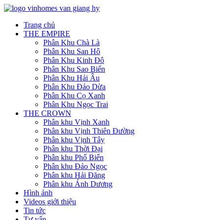
Trang chủ
THE EMPIRE
Phân Khu Chà Là
Phân Khu San Hô
Phân Khu Kinh Đô
Phân Khu Sao Biển
Phân Khu Hải Âu
Phân Khu Đảo Dừa
Phân Khu Cọ Xanh
Phân Khu Ngọc Trai
THE CROWN
Phân khu Vịnh Xanh
Phân khu Vịnh Thiên Đường
Phân khu Vịnh Tây
Phân khu Thời Đại
Phân khu Phố Biển
Phân khu Đảo Ngọc
Phân khu Hải Đăng
Phân khu Ánh Dương
Hình ảnh
Videos giới thiệu
Tin tức
Tư vấn