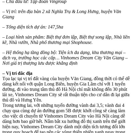
– Chủ đầu tư: Tập đoàn Vingroup
– Vị trí: trên địa bàn 2 xã Nghĩa Trụ & Long Hưng, huyện Văn
Giang
– Tổng diện tích dự án: 147,5ha
– Loại hình sản phẩm: Biệt thự đơn lập, Biệt thự song lập, Nhà liền
kề, Nhà vườn, Nhà phố thương mại Shophouse.
– Hệ thống hạ tầng đồng bộ: Tiện ích đa dạng, khu thương mại –
dịch vụ, trường học các cấp…
Vinhomes Dream City Văn Giang –
Nơi giá trị thượng lưu được khẳng định
– Vị trí đắc địa
Tọa lạc tại vị trí đất vàng của huyện Văn Giang, đồng thời có thể dễ
dàng kết nối với quận Long Biên, huyện Gia Lâm chỉ với 1 tuyến
đường, đi vào trung tâm thủ đô Hà Nội chỉ mất không đến 30 phút
lái xe, Vinhomes Dream City sẽ rất thuận tiện cho cư dân đi lại giữa
thủ đô và Hưng Yên.
Trong tương lai, với những tuyến đường vành đai 3,5; vành đai 4
chạy qua cùng dự án đường gom 5B được khởi công sẽ càng làm
cho việc di chuyển từ Vinhomes Dream City vào Hà Nội càng dễ
dàng hơn bao giờ hết.
Nắm bắt xu hướng đô thị xanh trên thế giới
hiện nay, Vinhomes Dream City dành một diện tích tương đối lớn
trong quy hoạch để tạo nên các vùng thiên nhiên xanh ngay trong