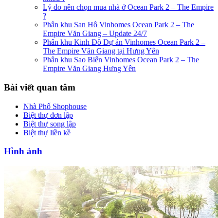
Lý do nên chọn mua nhà ở Ocean Park 2 – The Empire
?
Phân khu San Hô Vinhomes Ocean Park 2 – The
Empire Văn Giang – Update 24/7
Phân khu Kinh Đô Dự án Vinhomes Ocean Park 2 –
The Empire Văn Giang tại Hưng Yên
Phân khu Sao Biển Vinhomes Ocean Park 2 – The
Empire Văn Giang Hưng Yên
Bài viết quan tâm
Nhà Phố Shophouse
Biệt thự đơn lập
Biệt thự song lập
Biệt thự liền kề
Hình ảnh