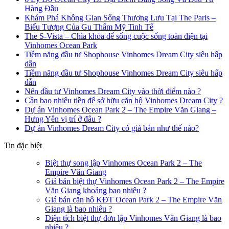
Hàng Đầu
Khám Phá Không Gian Sống Thượng Lưu Tại The Paris –
Biểu Tượng Của Gu Thẩm Mỹ Tinh Tế
The S-Vista – Chìa khóa để sống cuộc sống toàn diện tại
Vinhomes Ocean Park
Tiềm năng đầu tư Shophouse Vinhomes Dream City siêu hấp
dẫn
Tiềm năng đầu tư Shophouse Vinhomes Dream City siêu hấp
dẫn
Nên đầu tư Vinhomes Dream City vào thời điểm nào ?
Cần bao nhiêu tiền để sở hữu căn hộ Vinhomes Dream City ?
Dự án Vinhomes Ocean Park 2 – The Empire Văn Giang –
Hưng Yên vị trí ở đâu ?
Dự án Vinhomes Dream City có giá bán như thế nào?
Tin đặc biệt
Biệt thự song lập Vinhomes Ocean Park 2 – The
Empire Văn Giang
Giá bán biệt thự Vinhomes Ocean Park 2 – The Empire
Văn Giang khoảng bao nhiêu ?
Giá bán căn hộ KĐT Ocean Park 2 – The Empire Văn
Giang là bao nhiêu ?
Diện tích biệt thự đơn lập Vinhomes Văn Giang là bao
nhiêu ?