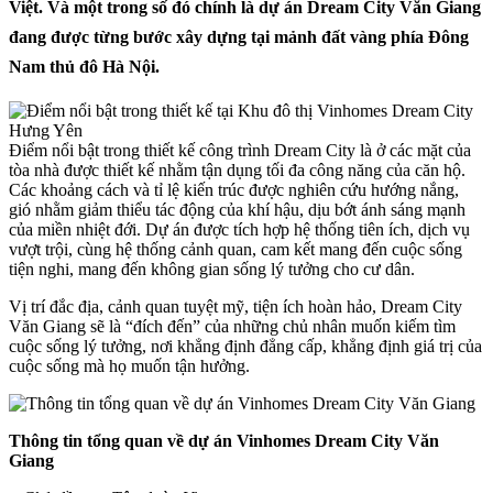
Việt. Và một trong số đó chính là dự án Dream City Văn Giang
đang được từng bước xây dựng tại mảnh đất vàng phía Đông
Nam thủ đô Hà Nội.
Điểm nổi bật trong thiết kế công trình Dream City là ở các mặt của
tòa nhà được thiết kế nhằm tận dụng tối đa công năng của căn hộ.
Các khoảng cách và tỉ lệ kiến trúc được nghiên cứu hướng nắng,
gió nhằm giảm thiểu tác động của khí hậu, dịu bớt ánh sáng mạnh
của miền nhiệt đới. Dự án được tích hợp hệ thống tiên ích, dịch vụ
vượt trội, cùng hệ thống cảnh quan, cam kết mang đến cuộc sống
tiện nghi, mang đến không gian sống lý tưởng cho cư dân.
Vị trí đắc địa, cảnh quan tuyệt mỹ, tiện ích hoàn hảo, Dream City
Văn Giang sẽ là “đích đến” của những chủ nhân muốn kiếm tìm
cuộc sống lý tưởng, nơi khẳng định đẳng cấp, khẳng định giá trị của
cuộc sống mà họ muốn tận hưởng.
Thông tin tổng quan về dự án Vinhomes Dream City Văn
Giang