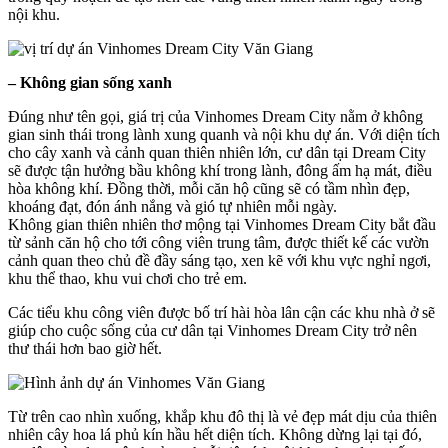
nội khu.
– Không gian sống xanh
Đúng như tên gọi, giá trị của Vinhomes Dream City nằm ở không
gian sinh thái trong lành xung quanh và nội khu dự án. Với diện tích
cho cây xanh và cảnh quan thiên nhiên lớn, cư dân tại Dream City
sẽ được tận hưởng bầu không khí trong lành, đông ấm hạ mát, điều
hòa không khí. Đồng thời, mỗi căn hộ cũng sẽ có tầm nhìn đẹp,
khoáng đạt, đón ánh nắng và gió tự nhiên mỗi ngày.
Không gian thiên nhiên thơ mộng tại Vinhomes Dream City bắt đầu
từ sảnh căn hộ cho tới công viên trung tâm, được thiết kế các vườn
cảnh quan theo chủ đề đầy sáng tạo, xen kẽ với khu vực nghỉ ngơi,
khu thể thao, khu vui chơi cho trẻ em.
Các tiểu khu công viên được bố trí hài hòa lân cận các khu nhà ở sẽ
giúp cho cuộc sống của cư dân tại Vinhomes Dream City trở nên
thư thái hơn bao giờ hết.
Từ trên cao nhìn xuống, khắp khu đô thị là vẻ đẹp mát dịu của thiên
nhiên cây hoa lá phủ kín hầu hết diện tích. Không dừng lại tại đó,