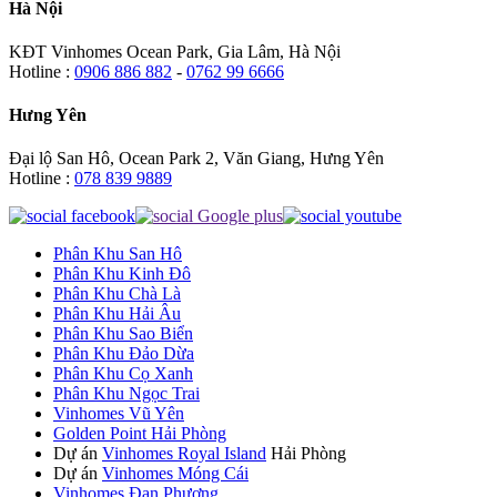
Hà Nội
KĐT Vinhomes Ocean Park, Gia Lâm, Hà Nội
Hotline :
0906 886 882
-
0762 99 6666
Hưng Yên
Đại lộ San Hô, Ocean Park 2, Văn Giang, Hưng Yên
Hotline :
078 839 9889
Phân Khu San Hô
Phân Khu Kinh Đô
Phân Khu Chà Là
Phân Khu Hải Âu
Phân Khu Sao Biển
Phân Khu Đảo Dừa
Phân Khu Cọ Xanh
Phân Khu Ngọc Trai
Vinhomes Vũ Yên
Golden Point Hải Phòng
Dự án
Vinhomes Royal Island
Hải Phòng
Dự án
Vinhomes Móng Cái
Vinhomes Đan Phượng