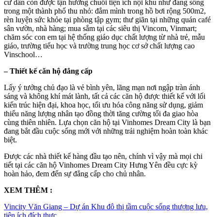
cư dân còn được tận hưởng chuỗi tiện ích nội khu như đang sống
trong một thành phố thu nhỏ: đắm mình trong hồ bơi rộng 500m2,
rèn luyện sức khỏe tại phòng tập gym; thư giãn tại những quán café
sân vườn, nhà hàng; mua sắm tại các siêu thị Vincom, Vinmart;
chăm sóc con em tại hệ thống giáo dục chất lượng từ nhà trẻ, mẫu
giáo, trường tiểu học và trường trung học cơ sở chất lượng cao
Vinschool…
– Thiết kế căn hộ đẳng cấp
Lấy ý tưởng chủ đạo là vẻ bình yên, lãng mạn nơi ngập tràn ánh
sáng và không khí mát lành, tất cả các căn hộ được thiết kế với lối
kiến trúc hiện đại, khoa học, tối ưu hóa công năng sử dụng, giảm
thiểu năng lượng nhân tạo đồng thời tăng cường tối đa giao hòa
cùng thiên nhiên. Lựa chọn căn hộ tại Vinhomes Dream City là bạn
đang bắt đầu cuộc sống mới với những trải nghiệm hoàn toàn khác
biệt.
Được các nhà thiết kế hàng đầu tạo nên, chính vì vậy mà mọi chi
tiết tại các căn hộ Vinhomes Dream City Hưng Yên đều cực kỳ
hoàn hảo, đem đến sự đẳng cấp cho chủ nhân.
XEM THÊM :
Vincity Văn Giang – Dự án Khu đô thị tầm cuộc sống thượng lưu,
tiện ích đích thực