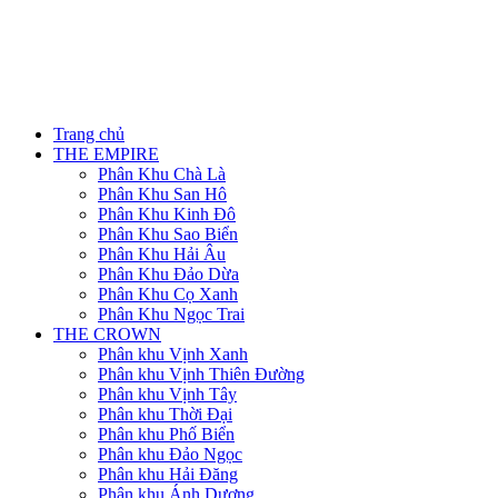
Trang chủ
THE EMPIRE
Phân Khu Chà Là
Phân Khu San Hô
Phân Khu Kinh Đô
Phân Khu Sao Biển
Phân Khu Hải Âu
Phân Khu Đảo Dừa
Phân Khu Cọ Xanh
Phân Khu Ngọc Trai
THE CROWN
Phân khu Vịnh Xanh
Phân khu Vịnh Thiên Đường
Phân khu Vịnh Tây
Phân khu Thời Đại
Phân khu Phố Biển
Phân khu Đảo Ngọc
Phân khu Hải Đăng
Phân khu Ánh Dương