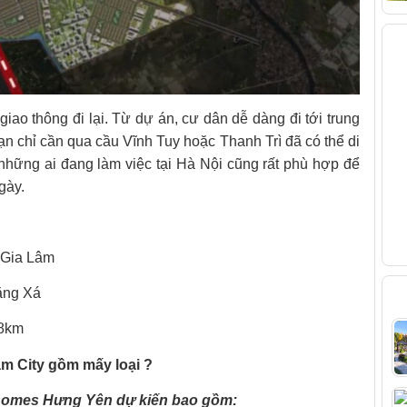
V
 giao thông đi lại. Từ dự án, cư dân dễ dàng đi tới trung
ạn chỉ cần qua cầu Vĩnh Tuy hoặc Thanh Trì đã có thể di
những ai đang làm việc tại Hà Nội cũng rất phù hợp để
gày.
 Gia Lâm
B
Đặng Xá
 8km
 City gồm mấy loại ?
nhomes Hưng Yên dự kiến bao gồm: