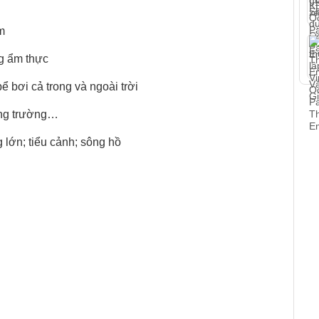
em
g ẩm thực
bể bơi cả trong và ngoài trời
ảng trường…
 lớn; tiểu cảnh; sông hồ