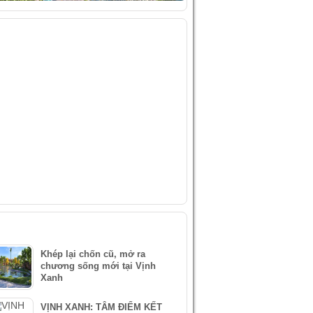
IDEO
ÀI VIẾT MỚI NHẤT
Khép lại chốn cũ, mở ra
chương sống mới tại Vịnh
Xanh
VỊNH XANH: TÂM ĐIỂM KẾT