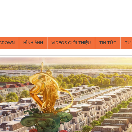
 CROWN
HÌNH ẢNH
VIDEOS GIỚI THIỆU
TIN TỨC
TƯ