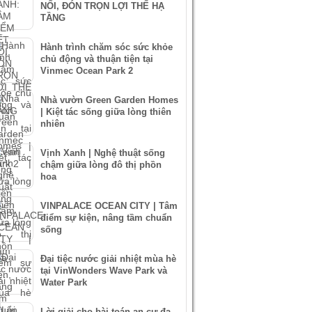
NỐI, ĐÓN TRỌN LỢI THẾ HẠ
TẦNG
Hành trình chăm sóc sức khỏe
chủ động và thuận tiện tại
Vinmec Ocean Park 2
Nhà vườn Green Garden Homes
| Kiệt tác sống giữa lòng thiên
nhiên
Vịnh Xanh | Nghệ thuật sống
chậm giữa lòng đô thị phồn
hoa
VINPALACE OCEAN CITY | Tâm
điểm sự kiện, nâng tầm chuẩn
sống
Đại tiệc nước giải nhiệt mùa hè
tại VinWonders Wave Park và
Water Park
Lời giải cho bài toán an cư đa