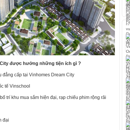
T
ity được hưởng những tiện ích gì ?
 vụ đẳng cấp tại Vinhomes Dream City
c tế Vinschool
ố trí khu mua sắm hiện đại, rạp chiếu phim rộng rãi
n đại