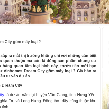
 Dream City gồm mấy loại ?
B
 City gồm mấy loại ?
ắp ra mắt thị trường không chỉ với những căn biệt
s quen thuộc mà còn là dòng sản phẩm chung cư
hàng quan tâm loại hình này, trước tiên mời bạn
 Vinhomes Dream City gồm mấy loại ? Giá bán ra
H
đầu tư vào dự án.
s Dream City
ity
là dự án nằm tại huyện Văn Giang, tỉnh Hưng Yên.
Nghĩa Trụ và Long Hưng. Đồng thời đây cũng thuộc khu
 tỉnh.