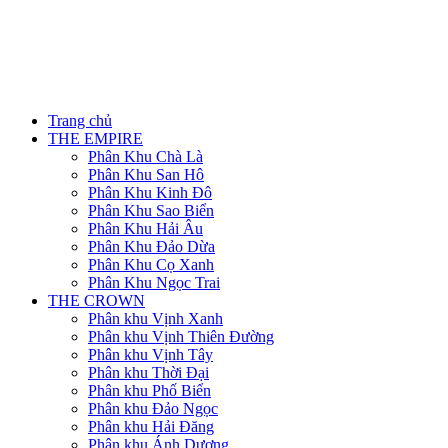
Trang chủ
THE EMPIRE
Phân Khu Chà Là
Phân Khu San Hô
Phân Khu Kinh Đô
Phân Khu Sao Biển
Phân Khu Hải Âu
Phân Khu Đảo Dừa
Phân Khu Cọ Xanh
Phân Khu Ngọc Trai
THE CROWN
Phân khu Vịnh Xanh
Phân khu Vịnh Thiên Đường
Phân khu Vịnh Tây
Phân khu Thời Đại
Phân khu Phố Biển
Phân khu Đảo Ngọc
Phân khu Hải Đăng
Phân khu Ánh Dương